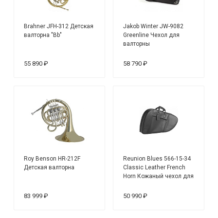
Brahner JFH-312 Детская
Jakob Winter JW-9082
валторна "Bb"
Greenline Чехол для
валторны
55 890 ₽
58 790 ₽
Roy Benson HR-212F
Reunion Blues 566-15-34
Детская валторна
Classic Leather French
Horn Кожаный чехол для
волторны
83 999 ₽
50 990 ₽