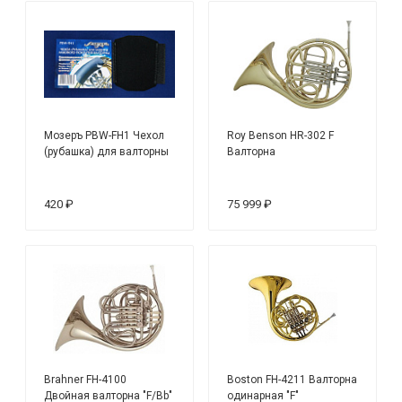
Мозеръ PBW-FH1 Чехол
Roy Benson HR-302 F
(рубашка) для валторны
Валторна
420 ₽
75 999 ₽
Brahner FH-4100
Boston FH-4211 Валторна
Двойная валторна "F/Bb"
одинарная "F"