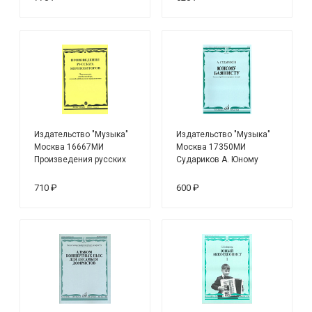
балалайки и ф-но
Издательство "Музыка"
Издательство "Музыка"
Москва 16667МИ
Москва 17350МИ
Произведения русских
Судариков А. Юному
композиторов: Для
баянисту. Пьесы и
балалайки, ансамблей
обработки популярных
710 ₽
600 ₽
балалаек и ф-но
мелодий