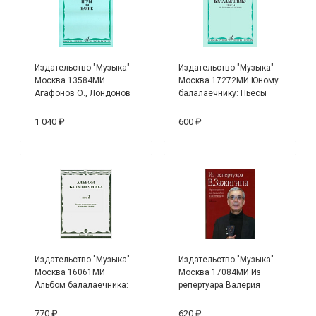
Издательство "Музыка"
Издательство "Музыка"
Москва 13584МИ
Москва 17272МИ Юному
Агафонов О., Лондонов
балалаечнику: Пьесы
П., Соловьёв Ю.
для балалайки и
Самоучитель игры на
фортепиано
1 040 ₽
600 ₽
баяне
Издательство "Музыка"
Издательство "Музыка"
Москва 16061МИ
Москва 17084МИ Из
Альбом балалаечника:
репертуара Валерия
Вып. 2: ДМШ,
Зажигина:
музыкальное училище
Произведения для
770 ₽
620 ₽