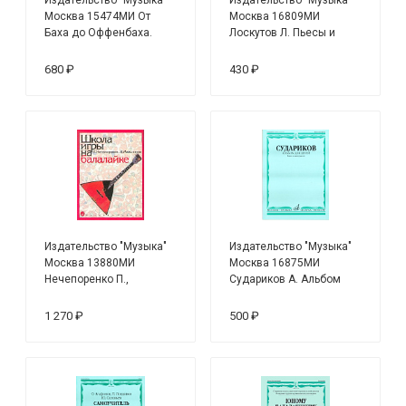
Москва 15474МИ От
Москва 16809МИ
Баха до Оффенбаха.
Лоскутов Л. Пьесы и
Популярные
обработки народных
классические
мелодий. Баян,
680 ₽
430 ₽
произведения в
аккордеон
переложении для баяна
или аккордеона /сост.,
перелож. Петров В.
Издательство "Музыка"
Издательство "Музыка"
Москва 13880МИ
Москва 16875МИ
Нечепоренко П.,
Судариков А. Альбом
Мельников В. Школа
для детей. Обработки
игры на балалайке
народных мелодий
1 270 ₽
500 ₽
(баян, аккордеон)