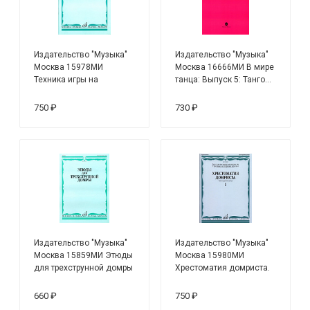
Издательство "Музыка"
Издательство "Музыка"
Москва 15978МИ
Москва 16666МИ В мире
Техника игры на
танца: Выпуск 5: Танго...
балалайке. Гаммы и
упражнения
750 ₽
730 ₽
Издательство "Музыка"
Издательство "Музыка"
Москва 15859МИ Этюды
Москва 15980МИ
для трехструнной домры
Хрестоматия домриста.
соло / сост. Сазонова, Г.
Трехструнная домра ч.1.
Сиваков В.
Сред. и ст. классы ДМШ
660 ₽
750 ₽