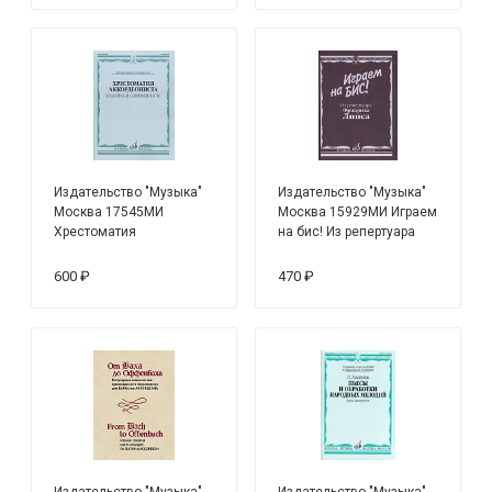
Издательство "Музыка"
Издательство "Музыка"
Москва 17545МИ
Москва 15929МИ Играем
Хрестоматия
на бис! Из репертуара
аккордеониста.
Фридриха Липса.
Классика и
Произведения для
600 ₽
470 ₽
современность.
баяна
Муз.училище, вуз
Издательство "Музыка"
Издательство "Музыка"