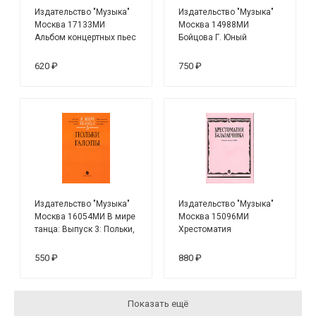
Издательство "Музыка"
Издательство "Музыка"
Москва 17133МИ
Москва 14988МИ
Альбом концертных пьес
Бойцова Г. Юный
для ансамбля
аккордеонист: часть1
домристов и ф-но
620 ₽
750 ₽
Издательство "Музыка"
Издательство "Музыка"
Москва 16054МИ В мире
Москва 15096МИ
танца: Выпуск 3: Польки,
Хрестоматия
галопы...
балалаечника. Младшие
классы ДМШ. Сост.
550 ₽
880 ₽
В.Щербак
Показать ещё