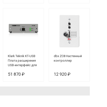
BIB или BLU-BOB
Klark Teknik KT-USB
dbx ZC8 Настенный
Плата расширения
контроллер
USB-интерфейс для
DN9650, DN9652
51 870 ₽
12 920 ₽