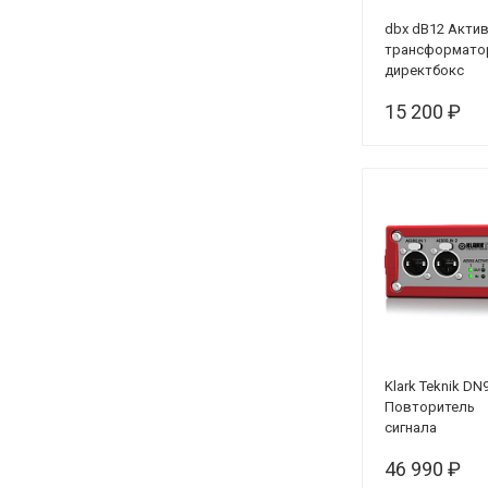
dbx dB12 Акти
трансформато
директбокс
15 200 ₽
Klark Teknik DN
Повторитель
сигнала
46 990 ₽