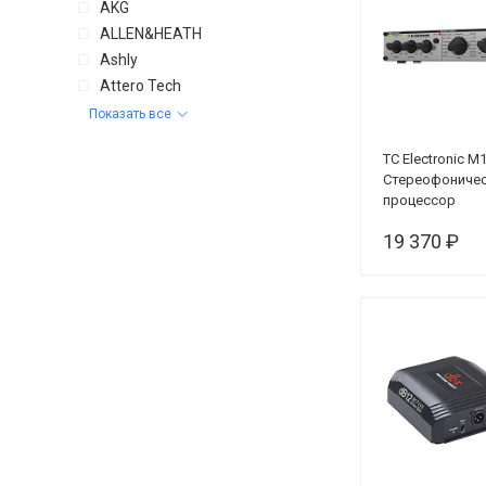
AKG
ALLEN&HEATH
Ashly
Attero Tech
Показать все
TC Electronic M
Стереофониче
процессор
мультиэффект
19 370 ₽