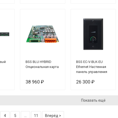
овый
BSS BLU HYBRID
BSS EC-V-BLK-EU
Опциональная карта
Ethernet Настенная
панель управления
38 960 ₽
26 300 ₽
Показать ещё
4
5
...
11
Вперёд >