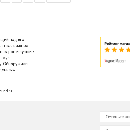
щий под его
для нас важнее
товаров и лучшие
ь муз.
у. Обнаружили
деньги»
ound.ru