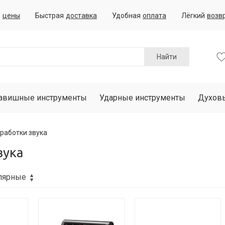
е
цены
Быстрая
доставка
Удобная
оплата
Лёгкий
возв
Найти
авишные инструменты
Ударные инструменты
Духов
работки звука
вука