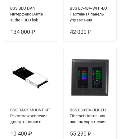
BSS BLU DAN
BSS EC-4BV-WHT-EU
Интерфейс Dante
Настенная панель
audio - BLU link
управления
134 000 ₽
42 000 ₽
BSS RACK MOUNT KIT
BSS EC-8BV-BLK-EU
Рэковое крепление
Ethernet Настенная
для установки в
панель управления
стандартный рэк
10 400 ₽
55 290 ₽
полурэковых BLU-