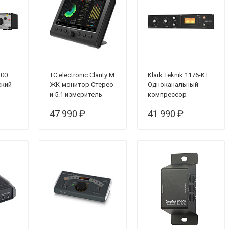
100
TC electronic Clarity M
Klark Teknik 1176-KT
ский
ЖК-монитор Стерео
Одноканальный
и 5.1 измеритель
компрессор
ов
громкости
47 990 ₽
41 990 ₽