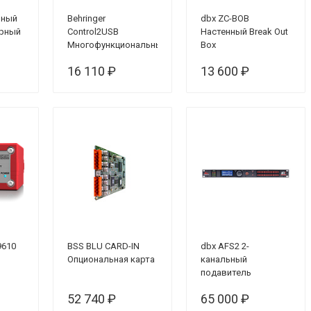
вный
Behringer
dbx ZC-BOB
рный
Control2USB
Настенный Break Out
Многофункциональный
Box
мониторный
16 110 ₽
13 600 ₽
контроллер
9610
BSS BLU CARD-IN
dbx AFS2 2-
Опциональная карта
канальный
подавитель
обратной связи с
52 740 ₽
65 000 ₽
ЖК-дисплеем