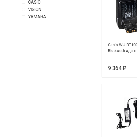
CASIO
VISION
YAMAHA
Casio WU-BT10
Bluetooth адап
9 364 ₽