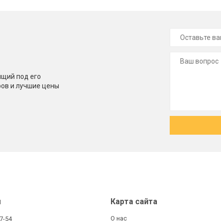
щий под его
ров и лучшие цены
ы
Карта сайта
О нас
27-54