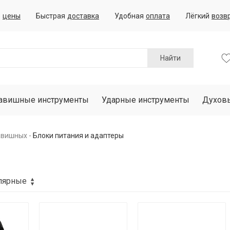
е
цены
Быстрая
доставка
Удобная
оплата
Лёгкий
возв
Найти
авишные инструменты
Ударные инструменты
Духов
авишных
Блоки питания и адаптеры