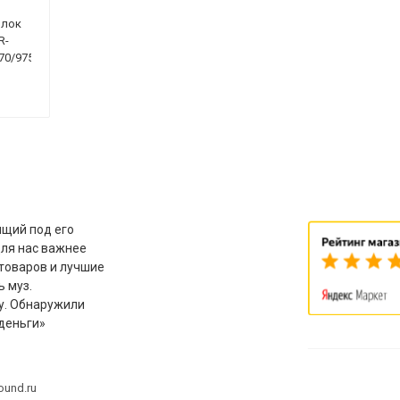
Блок
R-
70/975/
16V/
щий под его
для нас важнее
товаров и лучшие
ь муз.
у. Обнаружили
деньги»
ound.ru