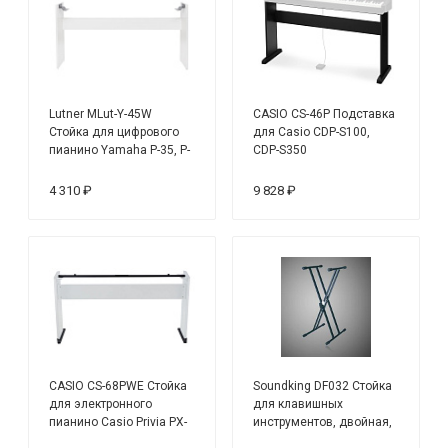
Lutner MLut-Y-45W
CASIO CS-46P Подставка
Стойка для цифрового
для Casio CDP-S100,
пианино Yamaha P-35, P-
CDP-S350
45, P-85, P-95, P-105, P-
115, белая
4 310 ₽
9 828 ₽
CASIO CS-68PWE Стойка
Soundking DF032 Стойка
для электронного
для клавишных
пианино Casio Privia PX-
инструментов, двойная,
S1000WE
с зажимом