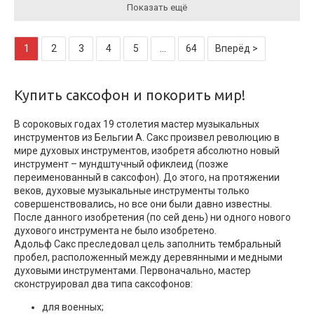
Показать ещё
1
2
3
4
5
...
64
Вперёд >
Купить саксофон и покорить мир!
В сороковых годах 19 столетия мастер музыкальных
инструментов из Бельгии А. Сакс произвел революцию в
мире духовых инструментов, изобретя абсолютно новый
инструмент – мундштучный офиклеид (позже
переименованный в саксофон). До этого, на протяжении
веков, духовые музыкальные инструменты только
совершенствовались, но все они были давно известны.
После данного изобретения (по сей день) ни одного нового
духового инструмента не было изобретено.
Адольф Сакс преследовал цель заполнить тембральный
пробел, расположенный между деревянными и медными
духовыми инструментами. Первоначально, мастер
сконструировал два типа саксофонов:
для военных;