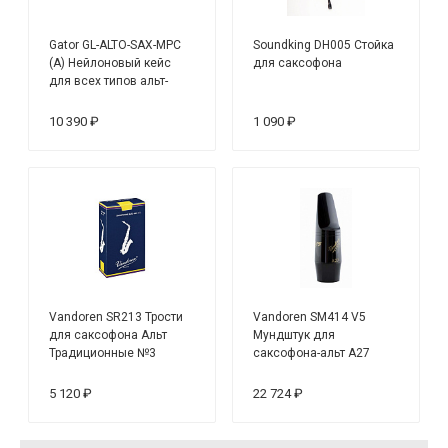
Gator GL-ALTO-SAX-MPC
Soundking DH005 Стойка
(A) Нейлоновый кейс
для саксофона
для всех типов альт-
саксофонов, черный
10 390 ₽
1 090 ₽
Vandoren SR213 Трости
Vandoren SM414 V5
для саксофона Альт
Мундштук для
Традиционные №3
саксофона-альт A27
(10шт)
5 120 ₽
22 724 ₽