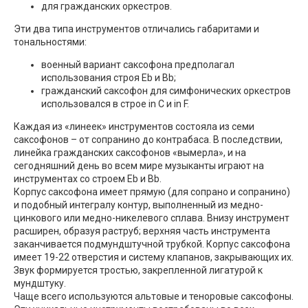
для гражданских оркестров.
Эти два типа инструментов отличались габаритами и
тональностями:
военный вариант саксофона предполагал
использования строя Eb и Bb;
гражданский саксофон для симфонических оркестров
использовался в строе in C и in F.
Каждая из «линеек» инструментов состояла из семи
саксофонов – от сопранино до контрабаса. В последствии,
линейка гражданских саксофонов «вымерла», и на
сегодняшний день во всем мире музыканты играют на
инструментах со строем Eb и Bb.
Корпус саксофона имеет прямую (для сопрано и сопранино)
и подобный интегралу контур, выполненный из медно-
цинкового или медно-никелевого сплава. Внизу инструмент
расширен, образуя раструб; верхняя часть инструмента
заканчивается подмундштучной трубкой. Корпус саксофона
имеет 19-22 отверстия и систему клапанов, закрывающих их.
Звук формируется тростью, закрепленной лигатурой к
мундштуку.
Чаще всего используются альтовые и теноровые саксофоны.