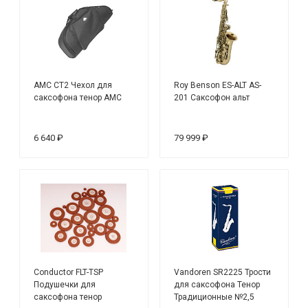
AMC СТ2 Чехол для
Roy Benson ES-ALT AS-
саксофона тенор АМС
201 Саксофон альт
6 640 ₽
79 999 ₽
Conductor FLT-TSP
Vandoren SR2225 Трости
Подушечки для
для саксофона Тенор
саксофона тенор
Традиционные №2,5