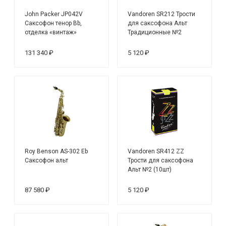
John Packer JP042V
Vandoren SR212 Трости
Саксофон тенор Bb,
для саксофона Альт
отделка «винтаж»
Традиционные №2
(10шт)
131 340 ₽
5 120 ₽
Roy Benson AS-302 Eb
Vandoren SR412 ZZ
Саксофон альт
Трости для саксофона
Альт №2 (10шт)
87 580 ₽
5 120 ₽