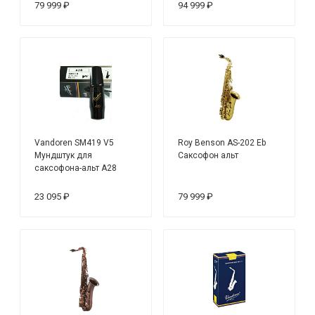
79 999 ₽
94 999 ₽
Vandoren SM419 V5
Roy Benson AS-202 Eb
Мундштук для
Саксофон альт
саксофона-альт A28
23 095 ₽
79 999 ₽