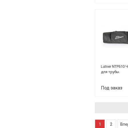
мундштуков и
сурдин
Lutner NTP610 
для трубы.
Под заказ
1
2
Впе