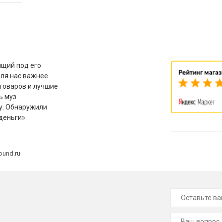
щий под его
для нас важнее
товаров и лучшие
ь муз.
у. Обнаружили
деньги»
ound.ru