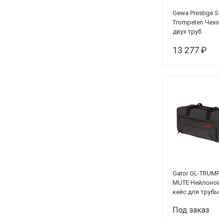
Gewa Prestige 
Trompeten Чех
двух труб
13 277 ₽
Gator GL-TRUMP
MUTE Нейлоно
кейс для трубы
отделением дл
Под заказ
хранения