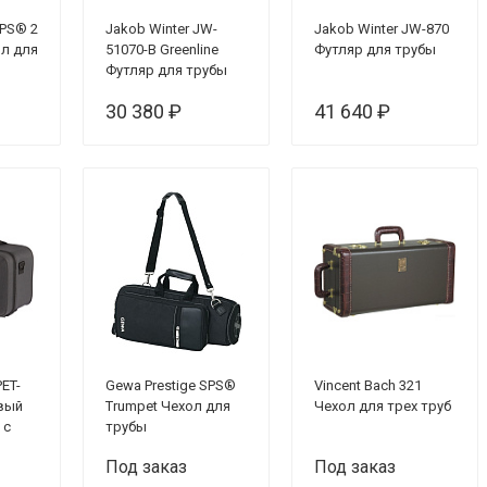
SPS® 2
Jakob Winter JW-
Jakob Winter JW-870
ол для
51070-B Greenline
Футляр для трубы
Футляр для трубы
30 380 ₽
41 640 ₽
ET-
Gewa Prestige SPS®
Vincent Bach 321
вый
Trumpet Чехол для
Чехол для трех труб
 с
трубы
я
Под заказ
Под заказ