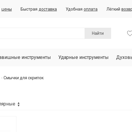
е
цены
Быстрая
доставка
Удобная
оплата
Лёгкий
возв
Найти
авишные инструменты
Ударные инструменты
Духов
ы
Смычки для скрипок