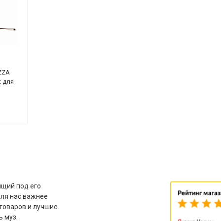
ZZA
 для
щий под его
для нас важнее
товаров и лучшие
ь муз.