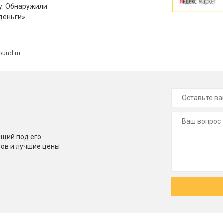
у. Обнаружили
деньги»
ound.ru
щий под его
ров и лучшие цены