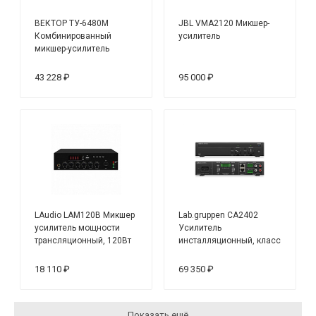
ВЕКТОР ТУ-6480М
JBL VMA2120 Микшер-
Комбинированный
усилитель
микшер-усилитель
43 228 ₽
95 000 ₽
LAudio LAM120B Микшер
Lab.gruppen CA2402
усилитель мощности
Усилитель
трансляционный, 120Вт
инсталляционный, класс
D, 2 канала,
4/8Ом,70/100 B - 240 Вт
18 110 ₽
69 350 ₽
Показать ещё