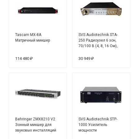
Tascam MX-8A
SVS Audiotechnik STA-
Матричный микшер
250 Радиоузел 6 зон,
70/100 В (4, 8, 16 Ом),
усилитель мощности 250
Вт
114 480 ₽
30 949 ₽
Behringer ZMX8210 V2
SVS Audiotechnik STP-
Зонный микшер для
1000 Усилитель
звуковых инсталляций
мощности
трансляционный, выход: