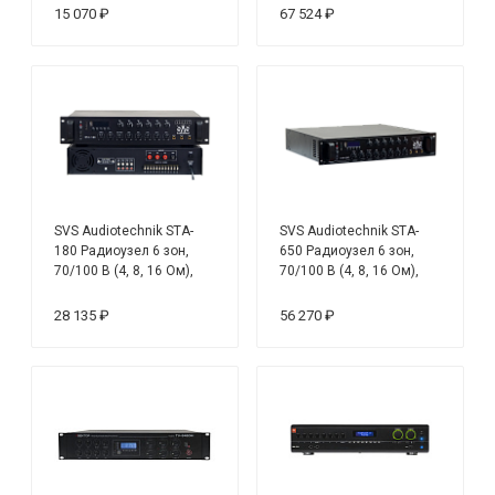
120 В/ 240 В, мощность
15 070 ₽
67 524 ₽
1000 Вт
SVS Audiotechnik STA-
SVS Audiotechnik STA-
180 Радиоузел 6 зон,
650 Радиоузел 6 зон,
70/100 В (4, 8, 16 Ом),
70/100 В (4, 8, 16 Ом),
усилитель мощности 180
усилитель мощности 650
Вт
Вт
28 135 ₽
56 270 ₽