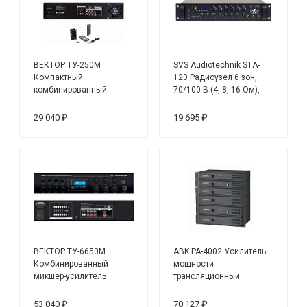
ВЕКТОР ТУ-250М
SVS Audiotechnik STA-
Компактный
120 Радиоузел 6 зон,
комбинированный
70/100 В (4, 8, 16 Ом),
микшер-усилитель
усилитель мощности 120
Вт
29 040 ₽
19 695 ₽
ВЕКТОР ТУ-6650М
ABK PA-4002 Усилитель
Комбинированный
мощности
микшер-усилитель
трансляционный
53 040 ₽
70 127 ₽