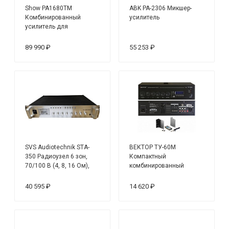
Show PA1680TM
ABK PA-2306 Микшер-
Комбинированный
усилитель
усилитель для
трансляции и
оповещения
89 990 ₽
55 253 ₽
SVS Audiotechnik STA-
ВЕКТОР ТУ-60М
350 Радиоузел 6 зон,
Компактный
70/100 В (4, 8, 16 Ом),
комбинированный
усилитель мощности 350
микшер-усилитель
Вт
40 595 ₽
14 620 ₽