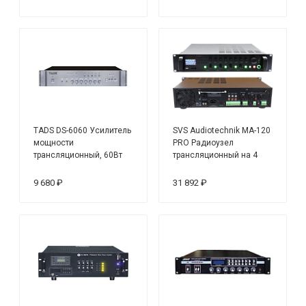
TADS DS-6060 Усилитель
SVS Audiotechnik MA-120
мощности
PRO Радиоузел
трансляционный, 60Вт
трансляционный на 4
регулируемых зоны, 120
Вт
9 680 ₽
31 892 ₽