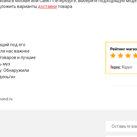
абана в Москве или Санкт-Петербурге, выберите подходящую модел
едложить варианты
доставки
товара.
щий под его
для нас важнее
товаров и лучшие
ь муз.
у. Обнаружили
деньги»
ound.ru