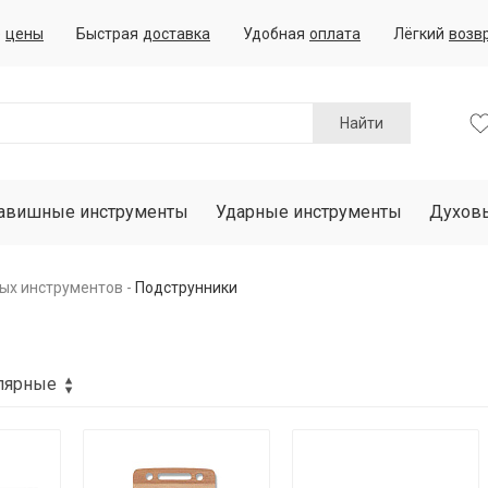
е
цены
Быстрая
доставка
Удобная
оплата
Лёгкий
возв
Найти
авишные инструменты
Ударные инструменты
Духов
ых инструментов
Подструнники