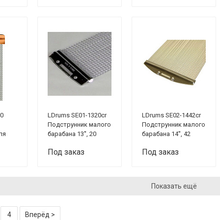
30
LDrums SE01-1320cr
LDrums SE02-1442cr
Подструнник малого
Подструнник малого
ля
барабана 13'', 20
барабана 14'', 42
а 12",
пружин
пружины
Под заказ
Под заказ
Показать ещё
4
Вперёд >