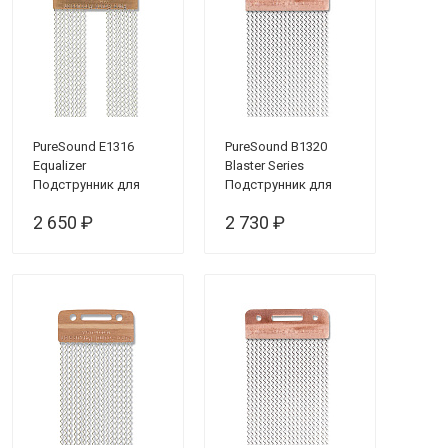
PureSound E1316
PureSound B1320
Equalizer
Blaster Series
Подструнник для
Подструнник для
малого барабана 13",
малого барабана
2 650 ₽
2 730 ₽
16 пружин