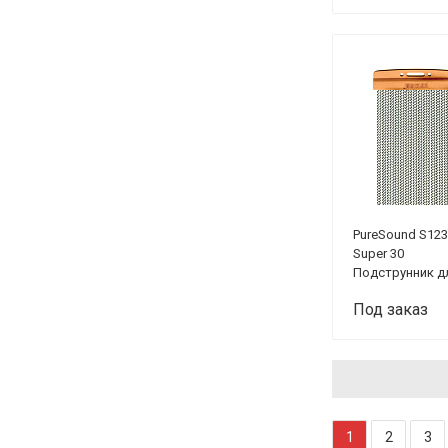
PureSound S12
Super 30
Подструнник д
малого барабан
Под заказ
30 пружин
1
2
3