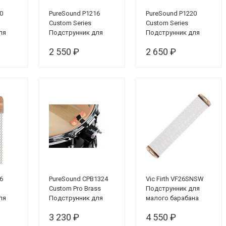
0
PureSound P1216
PureSound P1220
Custom Series
Custom Series
ля
Подструнник для
Подструнник для
а 13"
малого барабана 12",
малого барабана 12",
2 550 ₽
2 650 ₽
16 пружин
20 пружин
6
PureSound CPB1324
Vic Firth VF26SNSW
Custom Pro Brass
Подструнник для
ля
Подструнник для
малого барабана
а 13",
малого барабана 13"
3 230 ₽
4 550 ₽