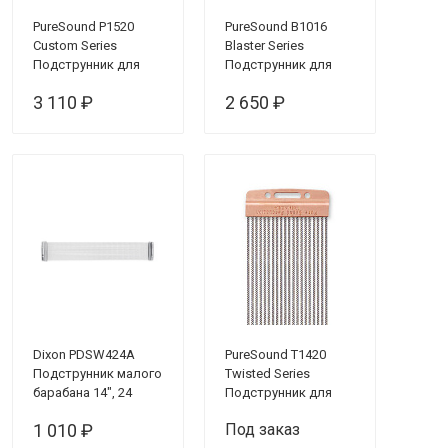
PureSound P1520
PureSound B1016
Custom Series
Blaster Series
Подструнник для
Подструнник для
малого барабана 15",
малого барабана
3 110 ₽
2 650 ₽
20 пружин
Dixon PDSW424A
PureSound T1420
Подструнник малого
Twisted Series
барабана 14", 24
Подструнник для
пружины
малого барабана 14"
1 010 ₽
Под заказ