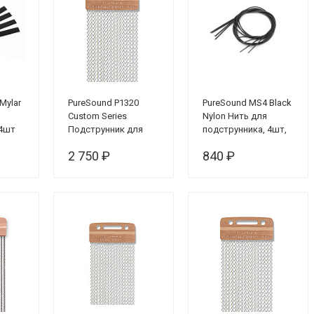
Mylar
PureSound P1320
PureSound MS4 Black
Custom Series
Nylon Нить для
 4шт
Подструнник для
подструнника, 4шт,
малого барабана 13",
черная
2 750 ₽
840 ₽
20 пружин