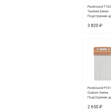
PureSound T132
Twisted Series
Подструнник д
малого барабан
3 820 ₽
PureSound P131
Custom Series
Подструнник д
малого барабан
2 650 ₽
16 пружин