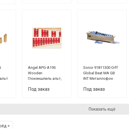
G
Angel APG-A19S
Sonor 91811300 Orff
Wooden
Global Beat MA GB
 альт
Глокеншпиль альт,
INT Металлофон
19 брусков
альт
Под заказ
Под заказ
Показать ещё
рёд >