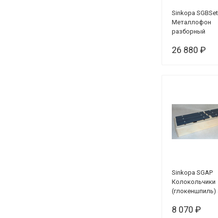
Sinkopa SGBSet
Металлофон
разборный
(глокеншпиль)
26 880 ₽
альт 25 нот,
цветной, в кей
Sinkopa SGAP
Колокольчики
(глокеншпиль) 
пентатоника 6 
8 070 ₽
резонаторный