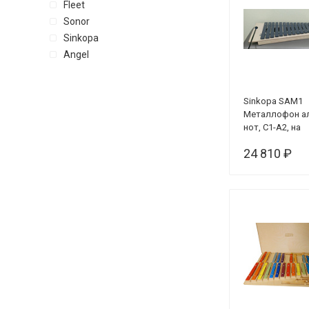
Fleet
Sonor
Sinkopa
Angel
Sinkopa SAM1
Металлофон ал
нот, С1-A2, на
резонаторе
24 810 ₽