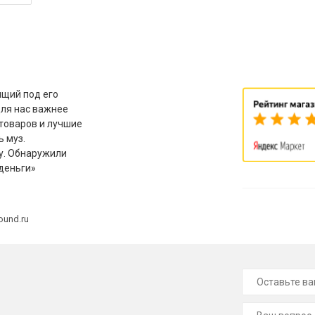
щий под его
для нас важнее
товаров и лучшие
ь муз.
у. Обнаружили
деньги»
ound.ru