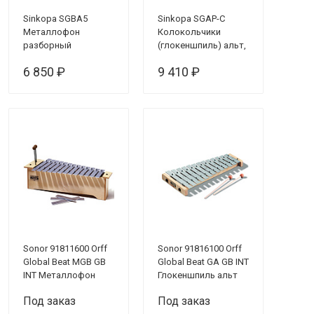
Sinkopa SGBA5
Sinkopa SGAP-C
Металлофон
Колокольчики
разборный
(глокеншпиль) альт,
(глокеншпиль) альт
пентатоника 6 нот,
6 850 ₽
9 410 ₽
5 нот-полутона
цветные,
резонаторный
корпус
Sonor 91811600 Orff
Sonor 91816100 Orff
Global Beat MGB GB
Global Beat GA GB INT
INT Металлофон
Глокеншпиль альт
альт
Под заказ
Под заказ