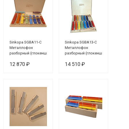
Sinkopa SGBA11-C
Sinkopa SGBA13-C
Металлофон
Металлофон
разборный (глокеншпиль)
разборный (глокеншпиль)
альт 8 нот+2
альт 8 нот+ 5
12 870 ₽
14 510 ₽
полутона, цветной, в
полутонов, цветной,
кейсе
в кейсе