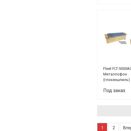
корпус
Fleet FLT-5000A
Металлофон
(глокеншпиль)
13+3
Под заказ
1
2
Впе