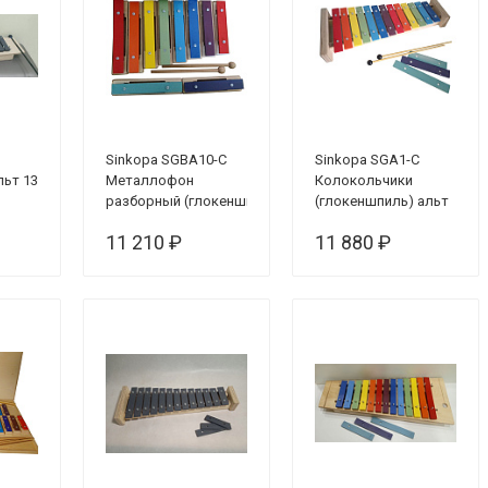
Sinkopa SGBA10-C
Sinkopa SGA1-C
ьт 13
Металлофон
Колокольчики
разборный (глокеншпиль)
(глокеншпиль) альт
альт 8 нот+2
диатоника, 13 нот +3
11 210 ₽
11 880 ₽
полутона, цветной
дополнительных,
цветной