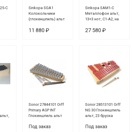
25-C
Sinkopa SGA1
Sinkopa SAM1-С
Колокольчики
Металлофон альт,
(глокеншпиль) альт
13+3 нот, С1-A2, на
диатоника, 13 нот +3
резонаторе,
11 880 ₽
27 580 ₽
дополнительных
цветные пластины
се
Sonor 27844101 Orff
Sonor 28513101 Orff
Primary AGP INT
NG 30 Глокеншпиль
альт,
Глокеншпиль альт
альт, 23 бруска
нот,
Под заказ
Под заказ