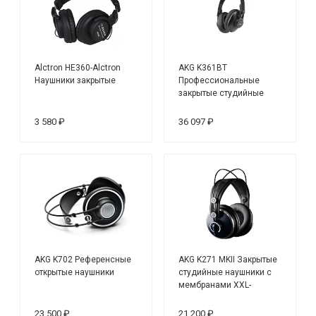
Alctron HE360-Alctron
AKG K361BT
Наушники закрытые
Профессиональные
закрытые студийные
наушники
3 580 ₽
36 097 ₽
AKG K702 Референсные
AKG K271 MKII Закрытые
открытые наушники
студийные наушники с
мембранами XXL-
Varimotion
23 500 ₽
21 200 ₽