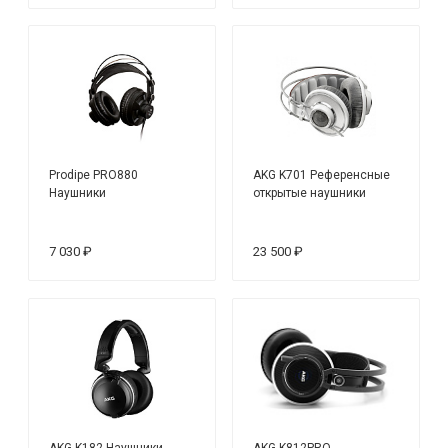
Prodipe PRO880
AKG K701 Референсные
Наушники
открытые наушники
7 030 ₽
23 500 ₽
AKG K182 Наушники
AKG K812PRO