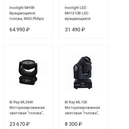
Involight MH5R
Involight LED
Вращающаяся
MH1210B LED
голова, MSD Philips
вращающаяся
Platinum 5R, 189 Вт,
голова
64 990 ₽
31 490 ₽
узкий луч, DMX-512
Bi Ray ML36W
Bi Ray ML10S
Моторизированная
Моторизированная
световая "голова",
световая "голова",
36х3 Вт
10Вт
23 670 ₽
8 300 ₽