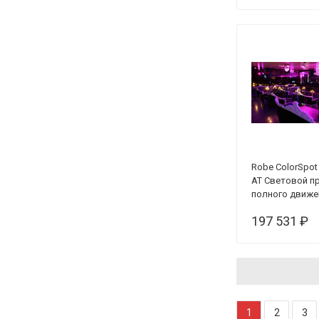
Robe ColorSpot
AT Световой п
полного движе
197 531 ₽
1
2
3