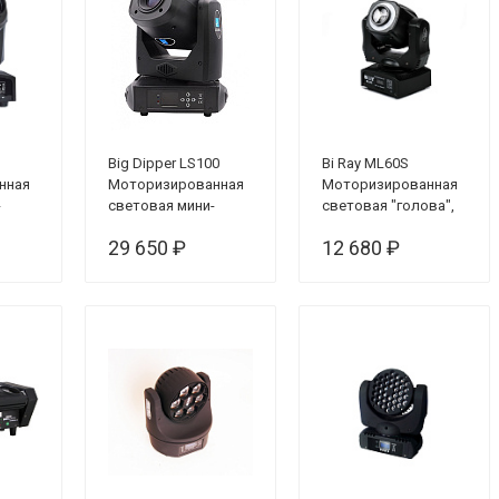
Big Dipper LS100
Bi Ray ML60S
нная
Моторизированная
Моторизированная
-
световая мини-
световая "голова",
голова, 100Вт
60 Вт
29 650 ₽
12 680 ₽