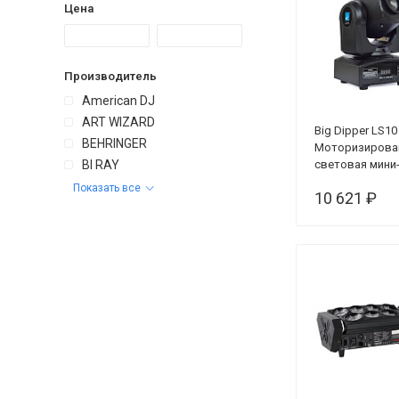
Цена
Производитель
American DJ
ART WIZARD
Big Dipper LS10
BEHRINGER
Моторизирова
BI RAY
световая мини
голова, 10Вт
Показать все
10 621 ₽