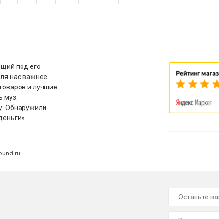
щий под его
для нас важнее
товаров и лучшие
ь муз.
у. Обнаружили
деньги»
ound.ru