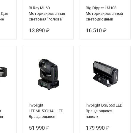
Bi Ray ML60
Big Dipper LM108
 Две
Моторизированная
Моторизированный
ые
световая "голова"
светодиодный
прожектор
13 890 ₽
16 510 ₽
заливающего света
36*3 Вт
Involight
Involight DSB560 LED
0
LEDMH50DUAL LED
Вращающаяся
ая
Вращающаяся
панель
голова 2 в 1
51 990 ₽
179 990 ₽