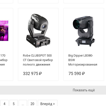
 170
Robe CLUBSPOT 500
Big Dipper LB380-
рибор
CT Световой прибор
BSW
ния
полного движения
Моторизированная
световая "голова",
332 975 ₽
75 590 ₽
380 Вт
Показать ещё
4
5
...
20
Вперёд >