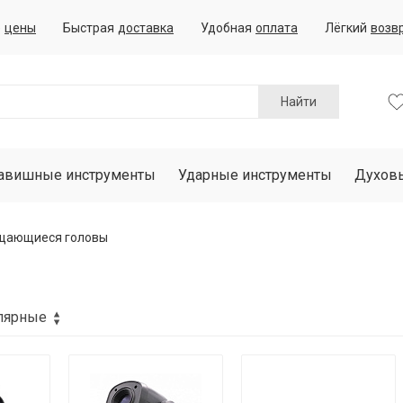
е
цены
Быстрая
доставка
Удобная
оплата
Лёгкий
возв
Найти
авишные инструменты
Ударные инструменты
Духов
щающиеся головы