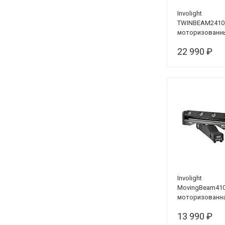
Involight
TWINBEAM2410
моторизованн
LED панели
22 990 ₽
Involight
MovingBeam41
моторизованн
LED панель
13 990 ₽