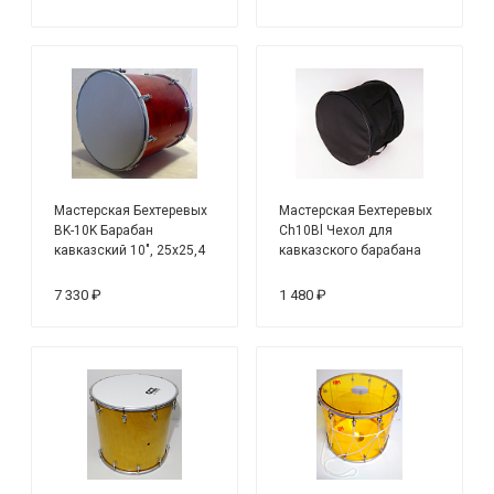
Мастерская Бехтеревых
Мастерская Бехтеревых
BK-10K Барабан
Ch10Bl Чехол для
кавказский 10", 25х25,4
кавказского барабана
см, цвет — красный
10", черный
7 330 ₽
1 480 ₽