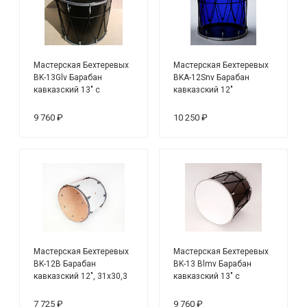
Мастерская Бехтеревых
Мастерская Бехтеревых
BK-13Glv Барабан
BKA-12Snv Барабан
кавказский 13" с
кавказский 12"
веревкой, 31х33 см, цвет
— черный
9 760 ₽
10 250 ₽
Мастерская Бехтеревых
Мастерская Бехтеревых
BK-12B Барабан
BK-13 Blmv Барабан
кавказский 12", 31х30,3
кавказский 13" с
см, цвет - белый
веревкой, цвет — чёрный
матовый
7 725 ₽
9 760 ₽