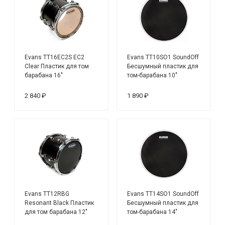
Evans TT16EC2S EC2
Evans TT10SO1 SoundOff
Clear Пластик для том
Бесшумный пластик для
барабана 16"
том-барабана 10"
2 840 ₽
1 890 ₽
Evans TT12RBG
Evans TT14SO1 SoundOff
Resonant Black Пластик
Бесшумный пластик для
для том барабана 12"
том-барабана 14"