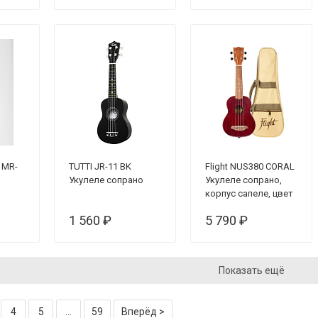
 MR-
TUTTI JR-11 BK
Flight NUS380 CORAL
Укулеле сопрано
Укулеле сопрано,
корпус сапеле, цвет
красный, чехол
1 560 ₽
5 790 ₽
Показать ещё
4
5
...
59
Вперёд >