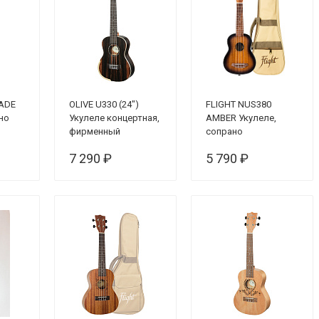
JADE
OLIVE U330 (24")
FLIGHT NUS380
но
Укулеле концертная,
AMBER Укулеле,
фирменный
сопрано
утеплённый ЧЕХОЛ
7 290 ₽
5 790 ₽