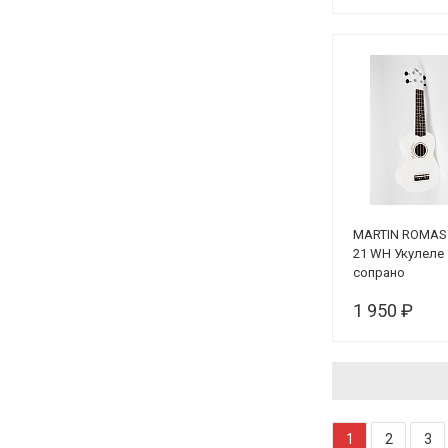
MARTIN ROMAS
21 WH Укулеле
сопрано
1 950 ₽
1
2
3