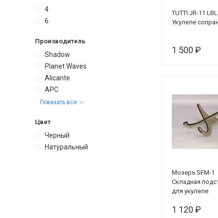
4
TUTTI JR-11 LBL
6
Укулеле сопра
Производитель
1 500 ₽
Shadow
Planet Waves
Alicante
APC
Показать все
Цвет
Черный
Натуральный
Мозеръ SFM-1
Складная подс
для укулеле
1 120 ₽