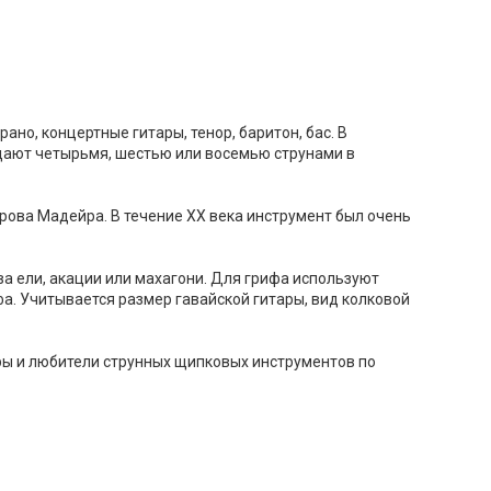
рано, концертные гитары, тенор, баритон, бас. В
дают четырьмя, шестью или восемью струнами в
рова Мадейра. В течение XX века инструмент был очень
ва ели, акации или махагони. Для грифа используют
фа. Учитывается размер гавайской гитары, вид колковой
еры и любители струнных щипковых инструментов по