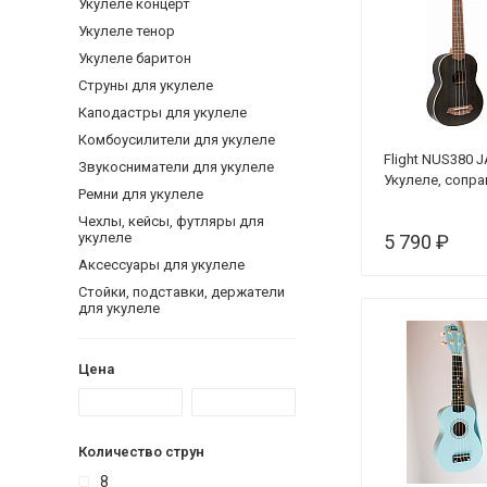
Укулеле концерт
Укулеле тенор
Укулеле баритон
Струны для укулеле
Каподастры для укулеле
Комбоусилители для укулеле
Flight NUS380 
Звукосниматели для укулеле
Укулеле, сопра
Ремни для укулеле
Чехлы, кейсы, футляры для
укулеле
5 790 ₽
Аксессуары для укулеле
Стойки, подставки, держатели
для укулеле
Цена
Количество струн
8