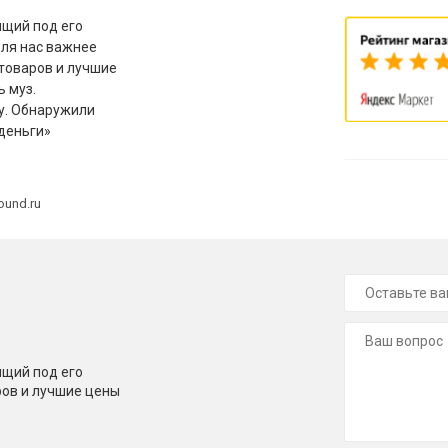
щий под его
для нас важнее
товаров и лучшие
ь муз.
у. Обнаружили
деньги»
ound.ru
щий под его
ров и лучшие цены