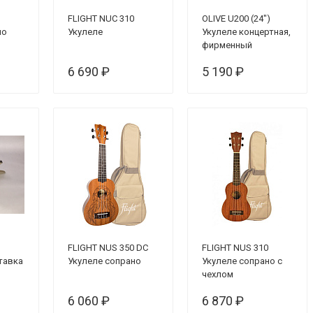
FLIGHT NUC 310
OLIVE U200 (24")
но
Укулеле
Укулеле концертная,
фирменный
утеплённый ЧЕХОЛ
6 690 ₽
5 190 ₽
FLIGHT NUS 350 DC
FLIGHT NUS 310
тавка
Укулеле сопрано
Укулеле сопрано с
чехлом
6 060 ₽
6 870 ₽