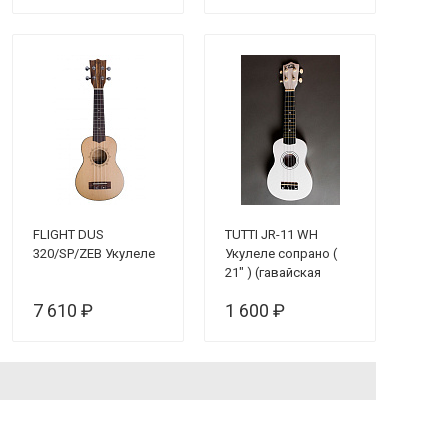
FLIGHT DUS
TUTTI JR-11 WH
320/SP/ZEB Укулеле
Укулеле сопрано (
21" ) (гавайская
гитара)
7 610 ₽
1 600 ₽