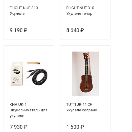
FLIGHT NUB 310
FLIGHT NUT 310
Укулеле
Укулеле тенор
9 190 ₽
8 640 ₽
KNA UK-1
TUTTI JR-11 CF
Звукосниматель для
Укулеле сопрано
укулеле
7 930 ₽
1 600 ₽