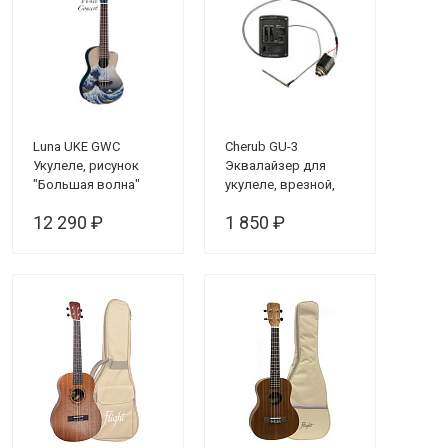
Luna UKE GWC
Cherub GU-3
Укулеле, рисунок
Эквалайзер для
"Большая волна"
укулеле, врезной,
двухполосный, с
12 290 ₽
1 850 ₽
тюнером