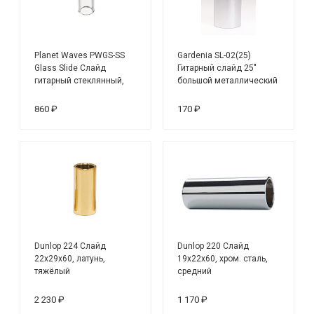
Planet Waves PWGS-SS
Gardenia SL-02(25)
Glass Slide Слайд
Гитарный слайд 25"
гитарный стеклянный,
большой металлический
маленький
860 ₽
170 ₽
Dunlop 224 Слайд
Dunlop 220 Слайд
22х29х60, латунь,
19х22х60, хром. сталь,
тяжёлый
средний
2 230 ₽
1 170 ₽