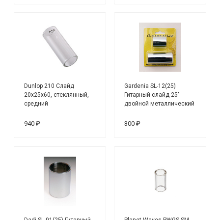
Dunlop 210 Слайд
Gardenia SL-12(25)
20х25х60, стеклянный,
Гитарный слайд 25"
средний
двойной металлический
940 ₽
300 ₽
Dadi SL-01(25) Гитарный
Planet Waves PWGS-SM