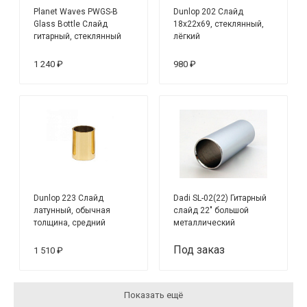
Planet Waves PWGS-B
Dunlop 202 Слайд
Glass Bottle Слайд
18х22х69, стеклянный,
гитарный, стеклянный
лёгкий
1 240 ₽
980 ₽
Dunlop 223 Слайд
Dadi SL-02(22) Гитарный
латунный, обычная
слайд 22" большой
толщина, средний
металлический
Под заказ
1 510 ₽
Показать ещё