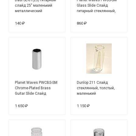
слайд 25" маленький
Glass Slide Слайд
металлический
гитарный стеклянный,
средний
140 ₽
860 ₽
Planet Waves PWCBS-SM
Dunlop 211 Слайд
Chrome-Plated Brass
стеклянный, толстый,
Guitar Slide Слайд
маленький
гитарный
хромированный,
1 650 ₽
1 150 ₽
средний