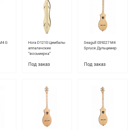
 M4 G
Hora D1210 Цимбалы
Seagull 039227 M4
аппалачские
Spruce Дульцимер
"восьмерка"
Под заказ
Под заказ