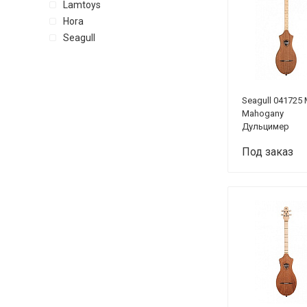
Lamtoys
Hora
Seagull
Seagull 041725
Mahogany
Дульцимер
Под заказ