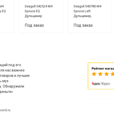
 M4
Seagull 042524 M4
Seagull 040780 M4
y EQ
Spruce EQ
Spruce Left
Дульцимер
Дульцимер,
леворукий
Под заказ
Под заказ
щий под его
для нас важнее
товаров и лучшие
ь муз.
у. Обнаружили
деньги»
ound.ru