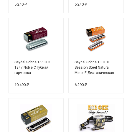
5 240 ₽
5 240 ₽
Seydel Sohne 16501C
Seydel Sohne 10313E
1847 Noble C Губная
Session Steel Natural
гармошка
Minor E Диатоническая
губная гармошка
10 490 ₽
6 290 ₽