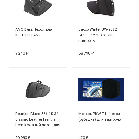
AMC Влт2 Чехол для
Jakob Winter JW-9082
валторны АМС
Greenline Чехол для
валторны
9 240 ₽
58 790 ₽
Reunion Blues 566-15-34
Мозеръ PBW-FH1 Чехол
Classic Leather French
(рубашка) для валторны
Horn Кожаный чехол для
волторны
50 990 ₽
420 ₽