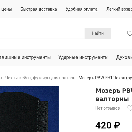
е
цены
Быстрая
доставка
Удобная
оплата
Лёгкий
возв
Найти
авишные инструменты
Ударные инструменты
Духов
ы
Чехлы, кейсы, футляры для валторн
Мозеръ PBW-FH1 Чехол (ру
Мозеръ PB
валторны
Нет отзывов
420 ₽