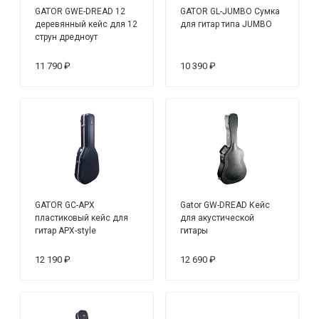
GATOR GWE-DREAD 12
GATOR GL-JUMBO Сумка
деревянный кейс для 12
для гитар типа JUMBO
струн дредноут
11 790 ₽
10 390 ₽
GATOR GC-APX
Gator GW-DREAD Кейс
пластиковый кейс для
для акустической
гитар APX-style
гитары
12 190 ₽
12 690 ₽