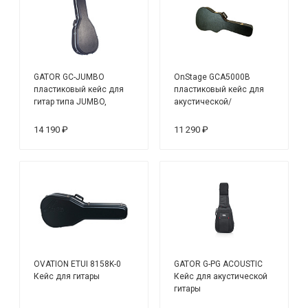
GATOR GC-JUMBO
OnStage GCA5000B
пластиковый кейс для
пластиковый кейс для
гитар типа JUMBO,
акустической/
делюкс, черный
полуакустической
гитары
14 190 ₽
11 290 ₽
OVATION ETUI 8158K-0
GATOR G-PG ACOUSTIС
Кейс для гитары
Кейс для акустической
гитары