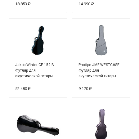
18 853 ₽
14 990 ₽
Jakob Winter CE-152-B
Prodipe JMF-WESTCASE
Футляр для
Футляр для
акустической гитары
акустической гитары
дредноут,
стекловолокно, черный
52 480 ₽
9 170 ₽