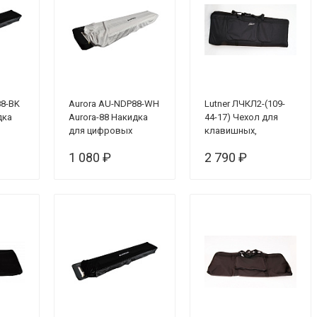
88-BK
Aurora AU-NDP88-WH
Lutner ЛЧКЛ2-(109-
дка
Aurora-88 Накидка
44-17) Чехол для
для цифровых
клавишных,
фортепиано,
утепленный
1 080 ₽
2 790 ₽
,
универсальная,
ная
бархатная, белая