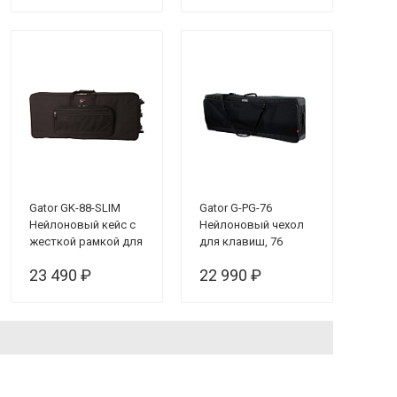
Gator GK-88-SLIM
Gator G-PG-76
Нейлоновый кейс с
Нейлоновый чехол
жесткой рамкой для
для клавиш, 76
клавиш, тонкий, 88
клавиш
23 490 ₽
22 990 ₽
клавиш, с колесами