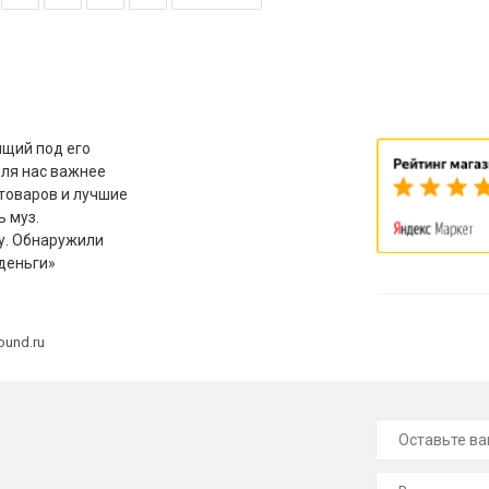
щий под его
для нас важнее
товаров и лучшие
ь муз.
у. Обнаружили
деньги»
ound.ru