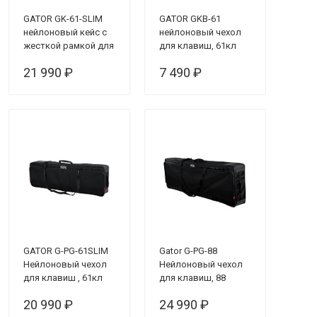
GATOR GK-61-SLIM
GATOR GKB-61
нейлоновый кейс с
нейлоновый чехол
жесткой рамкой для
для клавиш, 61кл
клавиш,тонкий,
21 990 ₽
7 490 ₽
61клавиша, с
колесами
GATOR G-PG-61SLIM
Gator G-PG-88
Нейлоновый чехол
Нейлоновый чехол
для клавиш , 61кл
для клавиш, 88
(узкий)
клавиш
20 990 ₽
24 990 ₽