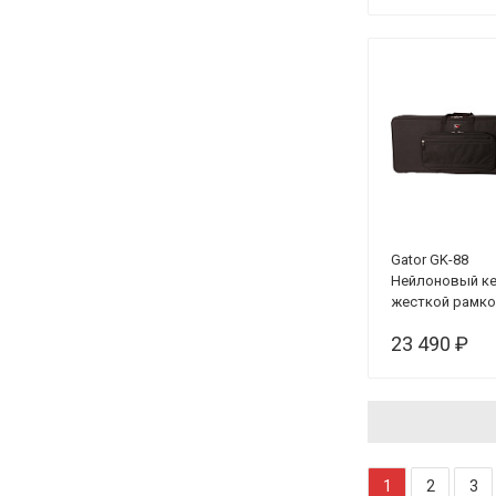
Gator GK-88
Нейлоновый ке
жесткой рамко
клавиш, 88 кла
23 490 ₽
с колесами
1
2
3