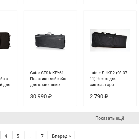
Gator GTSA-KEY61
Lutner ЛЧКЛ2-(93-37-
йс с
Пластиковый кейс
11) Чехол для
й для
для клавишных
синтезатора
виш,
инструментов (61
полужесткий
30 990 ₽
2 790 ₽
клавиша)
Показать ещё
4
5
...
7
Вперёд >