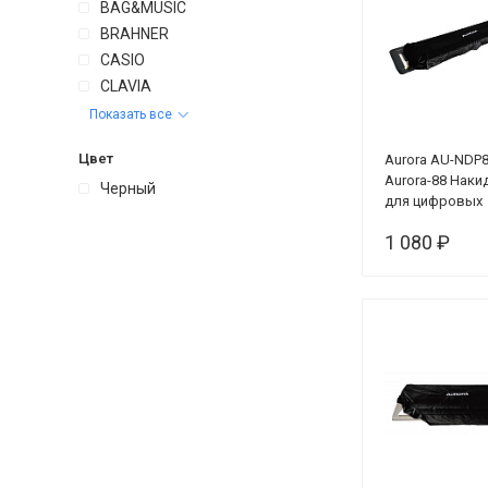
BAG&MUSIC
BRAHNER
CASIO
CLAVIA
Показать все
Цвет
Aurora AU-NDP
Aurora-88 Наки
Черный
для цифровых
фортепиано,
1 080 ₽
универсальная
бархатная, чер