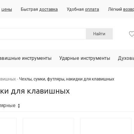
е
цены
Быстрая
доставка
Удобная
оплата
Лёгкий
возв
Найти
авишные инструменты
Ударные инструменты
Духов
авишных
Чехлы, сумки, футляры, накидки для клавишных
дки для клавишных