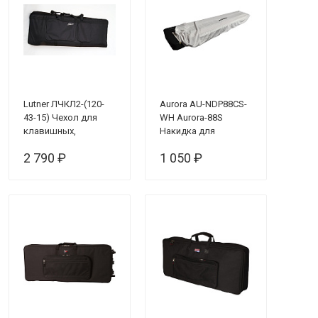
Lutner ЛЧКЛ2-(120-
Aurora AU-NDP88CS-
43-15) Чехол для
WH Aurora-88S
клавишных,
Накидка для
утепленный
цифровых
2 790 ₽
1 050 ₽
фортепиано Casio
серии S, бархатная,
белая