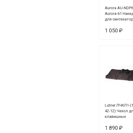
Aurora AU-NDP
Aurora-61 Наки
для синтезато
61 клавишей,
1 050 ₽
универсальная
бархат, черная
Lutner ЛЧКЛ1-(1
42-12) Чехол д
клавишных
1 890 ₽