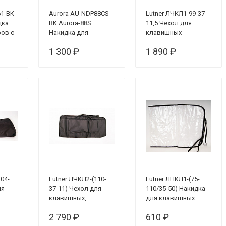
61-BK
Aurora AU-NDP88CS-
Lutner ЛЧКЛ1-99-37-
дка
BK Aurora-88S
11,5 Чехол для
ров с
Накидка для
клавишных
цифровых
инструментов
1 300 ₽
1 890 ₽
,
фортепиано Casio
серии S, бархатная,
черная
04-
Lutner ЛЧКЛ2-(110-
Lutner ЛНКЛ1-(75-
ля
37-11) Чехол для
110/35-50) Накидка
клавишных,
для клавишных
утепленный
2 790 ₽
610 ₽