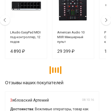
LAudio EasyPad MIDI
American Audio 10
Pion
пэд-контроллер, 12
MXR Микшерный
Сум
пэдов
пульт
кон
200
4 890 ₽
29 399 ₽
10 
Отзывы наших покупателей
Зябловский Артемий
08.10.16
Достоинства:
Вежливые операторы, товар как