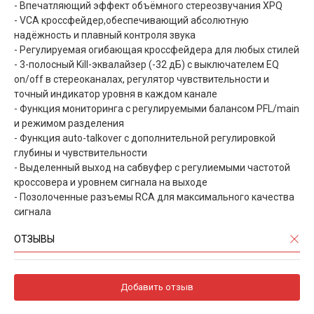
- Впечатляющий эффект объёмного стереозвучания XPQ
- VCA кроссфейдер,обеспечивающий абсолютную
надёжность и плавный контроля звука
- Регулируемая огибающая кроссфейдера для любых стилей
- 3-полосный Kill-эквалайзер (-32 дБ) с выключателем EQ
on/off в стереоканалах, регулятор чувствительности и
точный индикатор уровня в каждом канале
- Функция мониторинга с регулируемыми балансом PFL/main
и режимом разделения
- Функция auto-talkover с дополнительной регулировкой
глубины и чувствительности
- Выделенный выход на сабвуфер с регулиемыми частотой
кроссовера и уровнем сигнала на выходе
- Позолоченные разъемы RCA для максимального качества
сигнала
ОТЗЫВЫ
Добавить отзыв