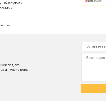
у. Обнаружили
деньги»
ound.ru
щий под его
ров и лучшие цены