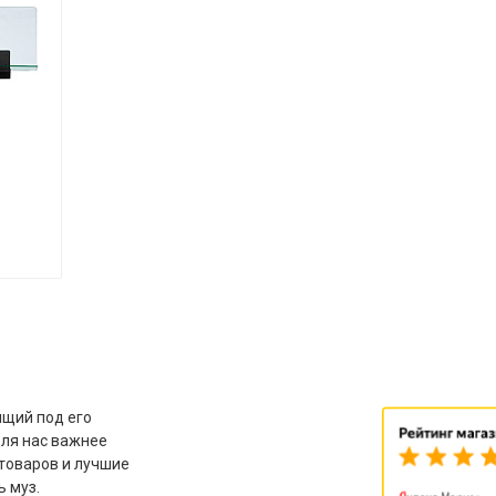
щий под его
для нас важнее
товаров и лучшие
ь муз.