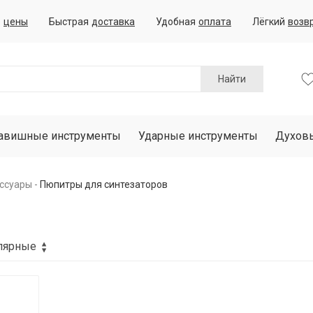
е
цены
Быстрая
доставка
Удобная
оплата
Лёгкий
возв
Найти
авишные инструменты
Ударные инструменты
Духов
ессуары
Пюпитры для синтезаторов