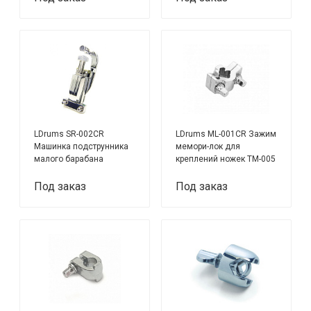
LDrums SR-002CR
LDrums ML-001CR Зажим
Машинка подструнника
мемори-лок для
малого барабана
креплений ножек TM-005
и TM-006
Под заказ
Под заказ