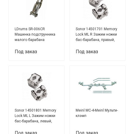
LDrums SR-006CR
Sonor 14501701 Memory
Машинка подструнника
Lock ML R Зажим ножки
малого барабана
бас-барабана, правый,
хром
Под заказ
Под заказ
Sonor 14501801 Memory
Meinl MC-4-Meinl Мульти-
Lock ML L Зажим ножки
клэмп
бас-барабана, левый,
хром
Под заказ
Под заказ