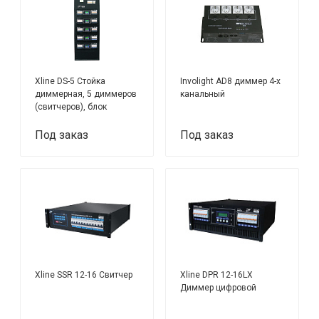
Xline DS-5 Стойка
Involight AD8 диммер 4-х
диммерная, 5 диммеров
канальный
(свитчеров), блок
распределения питания,
коммутация
Под заказ
Под заказ
Xline SSR 12-16 Свитчер
Xline DPR 12-16LX
Диммер цифровой