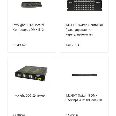
Involight SCANControl
IMLIGHT Switch Control-48
Контроллер DMX-512
Пульт управления
нерегулируемыми
цепями
12 490 ₽
145 700 ₽
Involight DD6 Диммер
IMLIGHT Switch 8 DMX
Блок прямых включений
29 990 ₽
54 400 ₽