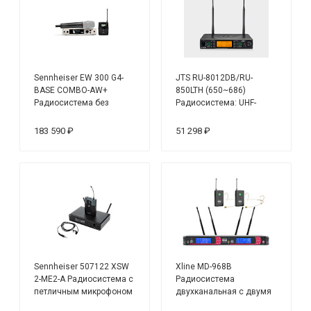
Sennheiser EW 300 G4-
JTS RU-8012DB/RU-
BASE COMBO-AW+
850LTH (650~686)
Радиосистема без
Радиосистема: UHF-
капсюля и петличного
ресивер двухканальный
микрофона (470-558
+ 2 UHF-передатчика
183 590 ₽
51 298 ₽
МГц)
ручных
Sennheiser 507122 XSW
Xline MD-968B
2-ME2-A Радиосистема с
Радиосистема
петличным микрофоном
двухканальная c двумя
поясными