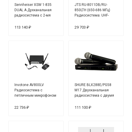
Sennheiser XSW 1-835
JTS RU-8011DB/RU-
DUAL A Духканальная
850LTH (650-686 МГц)
радиосистема с 2-мя
Радиосистема: UHF-
ручными передатчиками
ресивер одноканальный
с ручным передатчиком
113 140 ₽
29 703 ₽
Invotone AV800LV
SHURE BLX288E/PG58
Радиосистема с
M17 Двухканальная
петличным микрофоном
радиосистема с двумя
ручными передатчиками
PG58
22 736 ₽
111 100 ₽