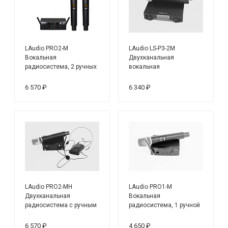
LAudio PRO2-M
LAudio LS-P3-2M
Вокальная
Двухканальная
радиосистема, 2 ручных
вокальная
передатчика
радиосистема, 2 ручных
передатчика
6 570 ₽
6 340 ₽
LAudio PRO2-MH
LAudio PRO1-M
Двухканальная
Вокальная
радиосистема с ручным
радиосистема, 1 ручной
передатчиком и
передатчик
головным микрофоном
6 570 ₽
4 650 ₽