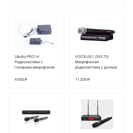
LAudio PRO1-H
VOLTA US-1 (505.75)
Радиосистема с
Микрофонная
головным микрофоном
радиосистема с ручным
динамическим
микрофоном UHF
4 650 ₽
11 205 ₽
диапазона с
фиксированной
частотой. True Diversity,
Plug&play.