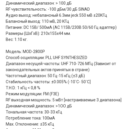
Динамический диапазон: > 100 дБ
RF чувствительность: -100 дБм/30 дБ SINAD
Аудио выход: небалансный 6.3мм jeck 550 мВ ±20КГц
Балансный выход: 110 мВ, 20 КГц
Питание: DC 15В/ 500мА (AC 115В/230В 50/60 Гц адаптер)
Размеры (ШxГxВ): 210x155x44 мм.
Вес: 1.10 кг.
Модель: MOD-2800P
Способ осцилляции: PLL UHF SYNTHESIZED
Диапазон несущей частоты: UHF 710-726 МГц (Зависит от
законодательных актов принятых в стране)
Частотный диапазон: 50 Гц-15 кГц (±3 дБ)
Стабильность частоты: ±0.005% (-10`C- 50`C]
T.H.D.: 1 кГц < 0,8 %
Режим модуляции: FM (F3E)
RF выходная мощность: 5 мВт [настраиваемые 3 диапазона]
Динамический диапазон: >1OO дБ
Тональная частота: 30-33 кГц
Потребление тока: 100мА
Max. Отклонение: ±35 кГц