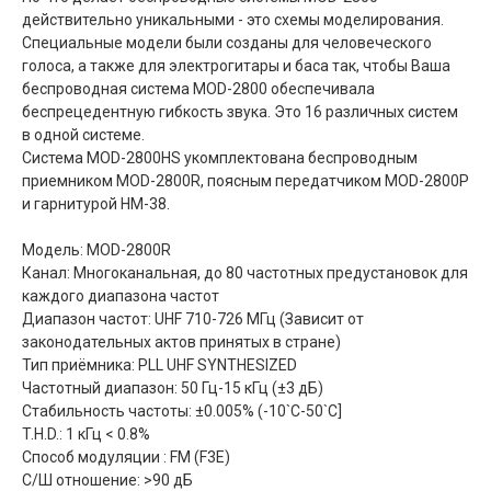
действительно уникальными - это схемы моделирования.
Специальные модели были созданы для человеческого
голоса, а также для электрогитары и баса так, чтобы Ваша
беспроводная система MOD-2800 обеспечивала
беспрецедентную гибкость звука. Это 16 различных систем
в одной системе.
Система MOD-2800HS укомплектована беспроводным
приемником MOD-2800R, поясным передатчиком MOD-2800P
и гарнитурой HM-38.
Модель: MOD-2800R
Канал: Многоканальная, до 80 частотных предустановок для
каждого диапазона частот
Диапазон частот: UHF 710-726 МГц (Зависит от
законодательных актов принятых в стране)
Тип приёмника: PLL UHF SYNTHESIZED
Частотный диапазон: 50 Гц-15 кГц (±3 дБ)
Стабильность частоты: ±0.005% (-10`C-50`C]
T.H.D.: 1 кГц < 0.8%
Способ модуляции : FM (F3E)
С/Ш отношение: >90 дБ