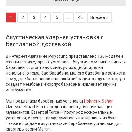
Показать ещё
1
2
3
4
5
...
42
Вперёд >
Акустическая ударная установка с
бесплатной доставкой
В интернет-магазине Polysound представлено 130 моделей
акустических ударных установок. Акустические или «живые»
барабаны состоят как минимум из одной тарелки,
напольного тома, бас-барабана, малого барабана и хай-хета.
При ударе барабанной палочкой вибрация воздуха, которую
создает мембрана и корпус барабана, извлекает звук из
инструмента.
Мы предлагаем барабанные установки
Hohner
и
Sonor
.
Линейка Smart Force предназначена для начинающих
музыкантов, Essential Force — полупрофессиональные
установки, Ascent — профессиональные машины из бука.
Также в продаже акустические барабанные установки для
квартиры серии Martini.