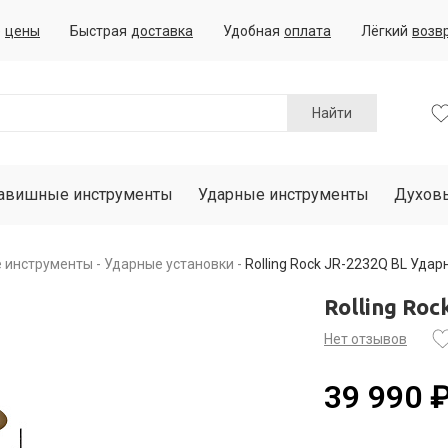
е
цены
Быстрая
доставка
Удобная
оплата
Лёгкий
возв
Найти
авишные инструменты
Ударные инструменты
Духов
е инструменты
Ударные установки
Rolling Rock JR-2232Q BL Удар
Rolling Ro
Нет отзывов
39 990 