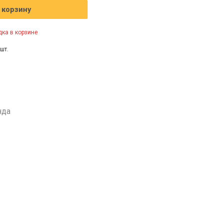
 корзину
ка в корзине
шт.
нда