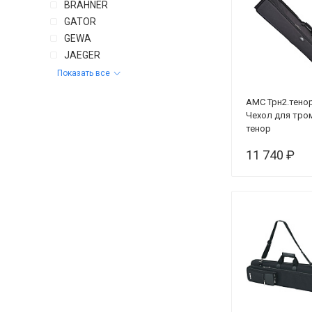
BRAHNER
GATOR
GEWA
JAEGER
Показать все
AMC Трн2.тено
Чехол для тро
тенор
11 740 ₽