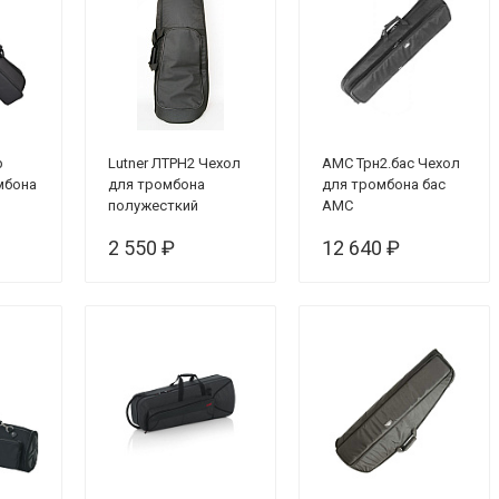
р
Lutner ЛТРН2 Чехол
AMC Трн2.бас Чехол
мбона
для тромбона
для тромбона бас
полужесткий
АМС
2 550 ₽
12 640 ₽