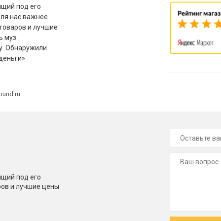
щий под его
для нас важнее
товаров и лучшие
ь муз.
у. Обнаружили
деньги»
ound.ru
щий под его
ров и лучшие цены