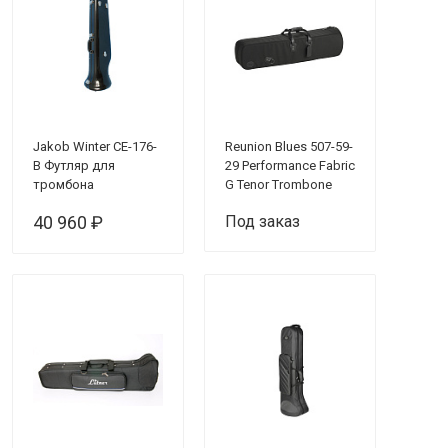
Jakob Winter CE-176-
Reunion Blues 507-59-
B Футляр для
29 Performance Fabric
тромбона
G Tenor Trombone
Чехол для бас/тенор
40 960 ₽
Под заказ
тромбона (черный)