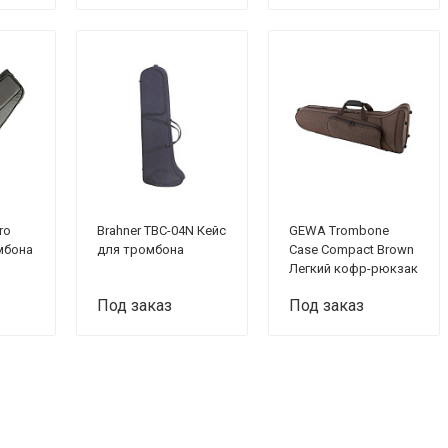
ro
Brahner TBC-04N Кейс
GEWA Trombone
мбона
для тромбона
Case Compact Brown
Легкий кофр-рюкзак
для бас-тромбона,
Под заказ
Под заказ
плечевой ремень,
цвет коричневый