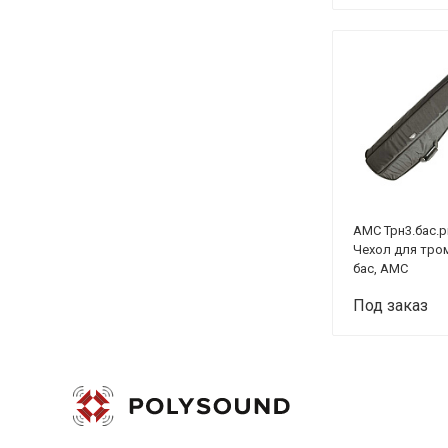
AMC Трн3.бас.p
Чехол для тро
бас, АМС
Под заказ