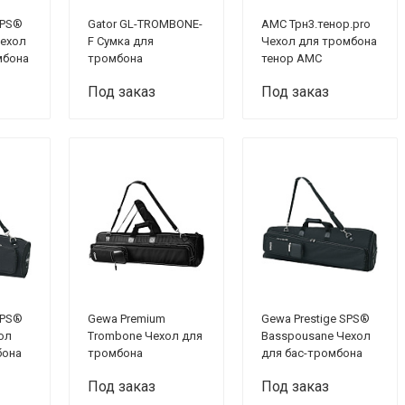
SPS®
Gator GL-TROMBONE-
AMC Трн3.тенор.pro
Чехол
F Сумка для
Чехол для тромбона
мбона
тромбона
тенор АМС
Под заказ
Под заказ
SPS®
Gewa Premium
Gewa Prestige SPS®
ол
Trombone Чехол для
Basspousane Чехол
бона
тромбона
для бас-тромбона
Под заказ
Под заказ