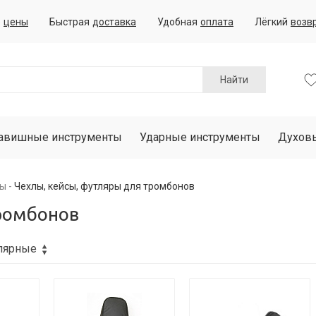
е
цены
Быстрая
доставка
Удобная
оплата
Лёгкий
возв
Найти
авишные инструменты
Ударные инструменты
Духов
ры
Чехлы, кейсы, футляры для тромбонов
тромбонов