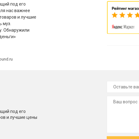
щий под его
для нас важнее
товаров и лучшие
ь муз.
у. Обнаружили
деньги»
ound.ru
щий под его
ров и лучшие цены