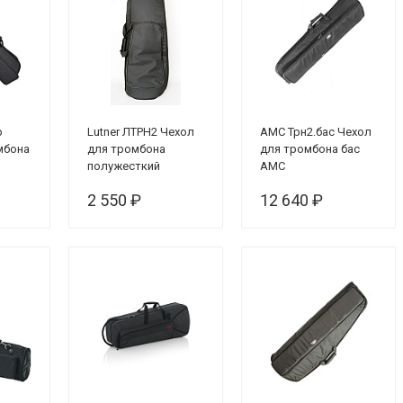
р
Lutner ЛТРН2 Чехол
AMC Трн2.бас Чехол
мбона
для тромбона
для тромбона бас
полужесткий
АМС
2 550 ₽
12 640 ₽