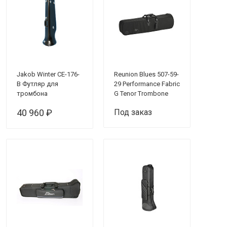
Jakob Winter CE-176-
Reunion Blues 507-59-
B Футляр для
29 Performance Fabric
тромбона
G Tenor Trombone
Чехол для бас/тенор
40 960 ₽
Под заказ
тромбона (черный)