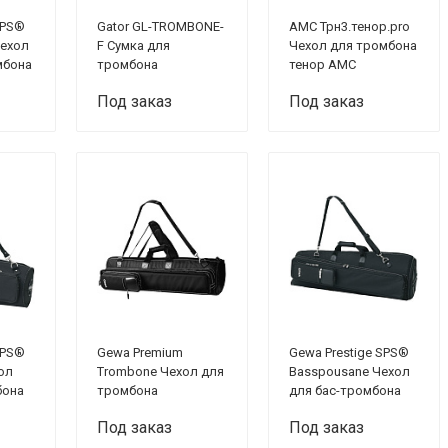
SPS®
Gator GL-TROMBONE-
AMC Трн3.тенор.pro
Чехол
F Сумка для
Чехол для тромбона
мбона
тромбона
тенор АМС
Под заказ
Под заказ
SPS®
Gewa Premium
Gewa Prestige SPS®
ол
Trombone Чехол для
Basspousane Чехол
бона
тромбона
для бас-тромбона
Под заказ
Под заказ