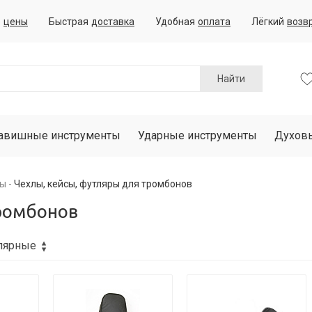
е
цены
Быстрая
доставка
Удобная
оплата
Лёгкий
возв
Найти
авишные инструменты
Ударные инструменты
Духов
ры
Чехлы, кейсы, футляры для тромбонов
тромбонов