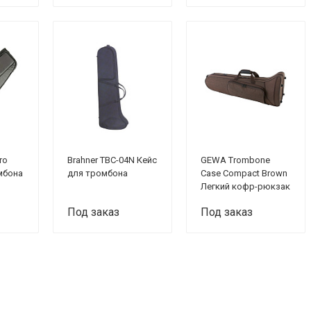
ro
Brahner TBC-04N Кейс
GEWA Trombone
мбона
для тромбона
Case Compact Brown
Легкий кофр-рюкзак
для бас-тромбона,
Под заказ
Под заказ
плечевой ремень,
цвет коричневый