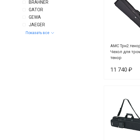
BRAHNER
GATOR
GEWA
JAEGER
Показать все
AMC Трн2.тено
Чехол для тро
тенор
11 740 ₽