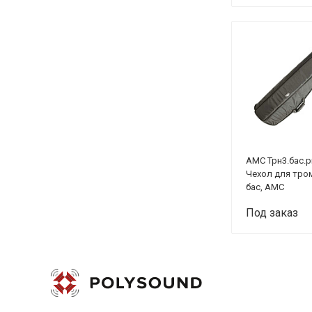
AMC Трн3.бас.p
Чехол для тро
бас, АМС
Под заказ