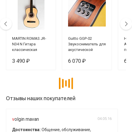
MARTIN ROMAS JR-
Guitto GGP-02
Hom
N34 N Гитара
Звукосниматель для
Аку
классическая
акустической
гита
размер 1/2 (34")
гитары,
нат
3 490 ₽
6 070 ₽
6 4
резонансный
Отзывы наших покупателей
volgin mavan
04.05.16
Достоинства:
Общение, обслуживание,