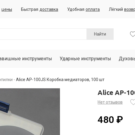
е
цены
Быстрая
доставка
Удобная
оплата
Лёгкий
возв
Найти
авишные инструменты
Ударные инструменты
Духов
опилки
Alice AP-100JS Коробка медиаторов, 100 шт
Alice AP-1
Нет отзывов
480 ₽