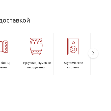
доставкой
 баяны,
Перкуссия, шумовые
Акустические
Микшерные
деоны
инструменты
системы
компле