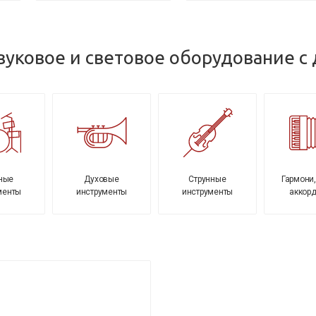
уковое и световое оборудование с 
ные
Духовые
Струнные
Гармони,
менты
инструменты
инструменты
аккор