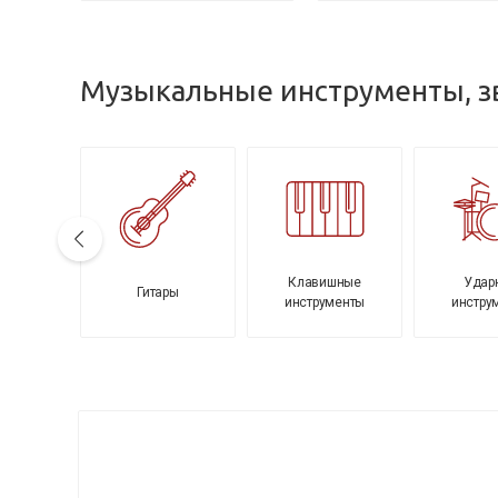
Музыкальные инструменты, зв
Клавишные
Удар
уары
Гитары
инструменты
инстру