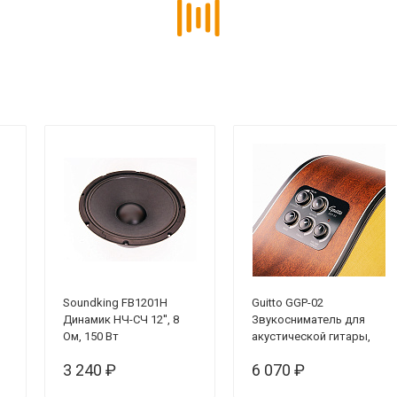
Soundking FB1201H
Guitto GGP-02
Динамик НЧ-СЧ 12'', 8
Звукосниматель для
Ом, 150 Вт
акустической гитары,
резонансный
3 240 ₽
6 070 ₽