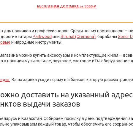
БЕСПЛАТНАЯ ДОСТАВКА
от 3000 ₽
 для новичков и профессионалов. Среди наших поставщиков — в
недорогие гитары
Parkwood
или
Strunal (Cremona)
, барабаны
Sonor 
ховые
и народные инструменты.
агазина можно купить аксессуары и комплектующие к ним — всево
да в наличии музыкальное, звуковое, световое и DJ оборудование
редит
. Ваша заявка уходит сразу в 5 банков, которую рассматриваю
ожно доставить на указанный адрес
унктов выдачи заказов
Беларусь и Казахстан. Собираем посылку в день подтверждения зак
ьно упаковываем каждый товар, чтобы обеспечить его сохранност