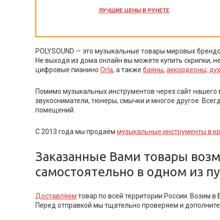
ЛУЧШИЕ ЦЕНЫ
В РУНЕТЕ
POLYSOUND — это музыкальные товары мировых брендов
Не выходя из дома онлайн вы можете купить скрипки, 
цифровые пианино
Orla
, а также
баяны
,
аккордеоны
;
ду
Помимо музыкальных инструментов через сайт нашего м
звукосниматели, тюнеры, смычки и многое другое. Всег
помещений.
С 2013 года мы продаём
музыкальные инструменты в к
Заказанные Вами товары возм
самостоятельно в одном из п
Доставляем
товар по всей территории России. Возим в 
Перед отправкой мы тщательно проверяем и дополнител