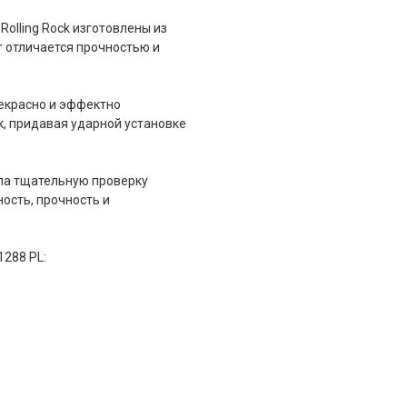
olling Rock изготовлены из
 отличается прочностью и
прекрасно и эффектно
к, придавая ударной установке
шла тщательную проверку
ность, прочность и
1288 PL: