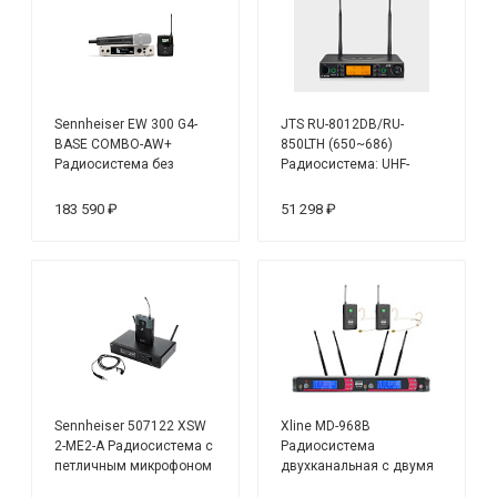
Sennheiser EW 300 G4-
JTS RU-8012DB/RU-
BASE COMBO-AW+
850LTH (650~686)
Радиосистема без
Радиосистема: UHF-
капсюля и петличного
ресивер двухканальный
микрофона (470-558
+ 2 UHF-передатчика
183 590 ₽
51 298 ₽
МГц)
ручных
Sennheiser 507122 XSW
Xline MD-968B
2-ME2-A Радиосистема с
Радиосистема
петличным микрофоном
двухканальная c двумя
поясными