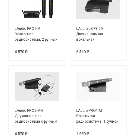
LAudio PRO2-M
LAudio LS-P3-2M
Вокальная
Двухканальная
радиосистема, 2 ручных
вокальная
передатчика
радиосистема, 2 ручных
передатчика
6 570 ₽
6 340 ₽
LAudio PRO2-MH
LAudio PRO1-M
Двухканальная
Вокальная
радиосистема с ручным
радиосистема, 1 ручной
передатчиком и
передатчик
головным микрофоном
6 570 ₽
4 650 ₽