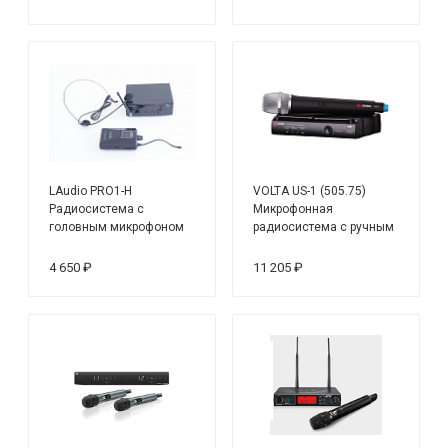
LAudio PRO1-H
VOLTA US-1 (505.75)
Радиосистема с
Микрофонная
головным микрофоном
радиосистема с ручным
динамическим
микрофоном UHF
4 650 ₽
11 205 ₽
диапазона с
фиксированной
частотой. True Diversity,
Plug&play.