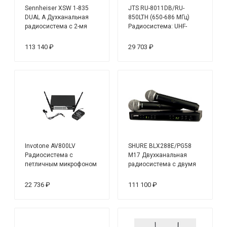
Sennheiser XSW 1-835
JTS RU-8011DB/RU-
DUAL A Духканальная
850LTH (650-686 МГц)
радиосистема с 2-мя
Радиосистема: UHF-
ручными передатчиками
ресивер одноканальный
с ручным передатчиком
113 140 ₽
29 703 ₽
Invotone AV800LV
SHURE BLX288E/PG58
Радиосистема с
M17 Двухканальная
петличным микрофоном
радиосистема с двумя
ручными передатчиками
PG58
22 736 ₽
111 100 ₽