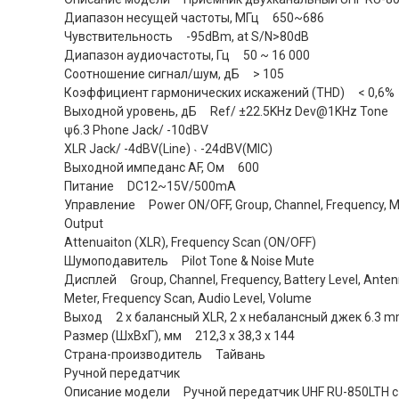
Диапазон несущей частоты, МГц 650~686
Чувствительность -95dBm, at S/N>80dB
Диапазон аудиочастоты, Гц 50 ~ 16 000
Соотношение сигнал/шум, дБ > 105
Коэффициент гармонических искажений (THD) < 0,6%
Выходной уровень, дБ Ref/ ±22.5KHz Dev@1KHz Tone
ψ6.3 Phone Jack/ -10dBV
XLR Jack/ -4dBV(Line) ˴ -24dBV(MIC)
Выходной импеданс AF, Ом 600
Питание DC12~15V/500mA
Управление Power ON/OFF, Group, Channel, Frequency, Mut
Output
Attenuaiton (XLR), Frequency Scan (ON/OFF)
Шумоподавитель Pilot Tone & Noise Mute
Дисплей Group, Channel, Frequency, Battery Level, Antenn
Meter, Frequency Scan, Audio Level, Volume
Выход 2 x балансный XLR, 2 x небалансный джек 6.3 
Размер (ШхВхГ), мм 212,3 х 38,3 х 144
Страна-производитель Тайвань
Ручной передатчик
Описание модели Ручной передатчик UHF RU-850LTH с