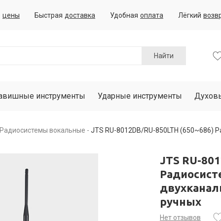
е
цены
Быстрая
доставка
Удобная
оплата
Лёгкий
возв
Найти
авишные инструменты
Ударные инструменты
Духов
Радиосистемы вокальные
JTS RU-8012DB/RU-850LTH (650~686) Ра
JTS RU-801
Радиосист
двухканал
ручных
Нет отзывов