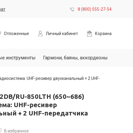
рат
8 (800) 555-27-54
Отложенные
Личный кабинет
Корзина
ые инструменты
Гармони, баяны, аккордеоны
диосистема: UHF-ресивер двухканальный + 2 UHF-
2DB/RU-850LTH (650~686)
ема: UHF-ресивер
ьный + 2 UHF-передатчика
В избранное