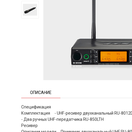
ОПИСАНИЕ
Спецификация
Комплектация - UHF-ресивер двухканальный RU-8012
- Два ручных UHF-передатчика RU-850LTH
Ресивер
Описание модели Приемник двухканальный UHF RU-8