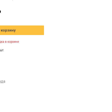
₽
 корзину
ка в корзине
шт.
нда