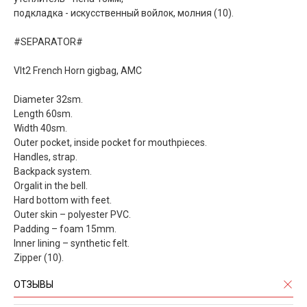
подкладка - искусственный войлок, молния (10).
#SEPARATOR#
Vlt2 French Horn gigbag, AMC
Diameter 32sm.
Length 60sm.
Width 40sm.
Outer pocket, inside pocket for mouthpieces.
Handles, strap.
Backpack system.
Orgalit in the bell.
Hard bottom with feet.
Outer skin – polyester PVC.
Padding – foam 15mm.
Inner lining – synthetic felt.
Zipper (10).
ОТЗЫВЫ