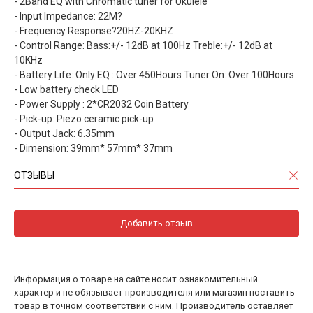
- 2Band EQ with Chromatic tuner for Ukulele
- Input Impedance: 22M?
- Frequency Response?20HZ-20KHZ
- Control Range: Bass:+/- 12dB at 100Hz Treble:+/- 12dB at
10KHz
- Battery Life: Only EQ : Over 450Hours Tuner On: Over 100Hours
- Low battery check LED
- Power Supply : 2*CR2032 Coin Battery
- Pick-up: Piezo ceramic pick-up
- Output Jack: 6.35mm
- Dimension: 39mm* 57mm* 37mm
ОТЗЫВЫ
Добавить отзыв
Информация о товаре на сайте носит ознакомительный
характер и не обязывает производителя или магазин поставить
товар в точном соответствии с ним. Производитель оставляет