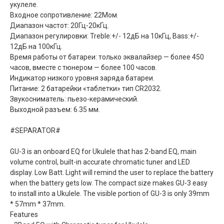
укулеле.
Входное сопротивление: 22Мом.
Диапазон частот: 20Гц-20кГц.
Диапазон регулировки: Treble:+/- 12дБ на 10кГц, Bass:+/-
12дБ на 100кГц.
Время работы от батареи: только эквалайзер — более 450
часов, вместе с тюнером — более 100 часов.
Индикатор низкого уровня заряда батареи.
Питание: 2 батарейки «таблетки» тип CR2032.
Звукосниматель: пьезо-керамический.
Выходной разъем: 6.35 мм.
#SEPARATOR#
GU-3 is an onboard EQ for Ukulele that has 2-band EQ, main
volume control, built-in accurate chromatic tuner and LED
display. Low Batt. Light will remind the user to replace the battery
when the battery gets low. The compact size makes GU-3 easy
to install into a Ukulele. The visible portion of GU-3 is only 39mm
* 57mm * 37mm.
Features