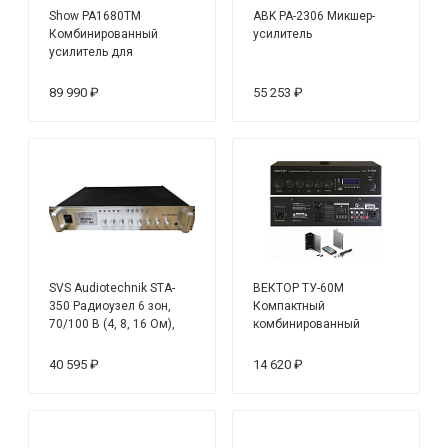
Show PA1680TM
ABK PA-2306 Микшер-
Комбинированный
усилитель
усилитель для
трансляции и
оповещения
89 990 ₽
55 253 ₽
SVS Audiotechnik STA-
ВЕКТОР ТУ-60М
350 Радиоузел 6 зон,
Компактный
70/100 В (4, 8, 16 Ом),
комбинированный
усилитель мощности 350
микшер-усилитель
Вт
40 595 ₽
14 620 ₽