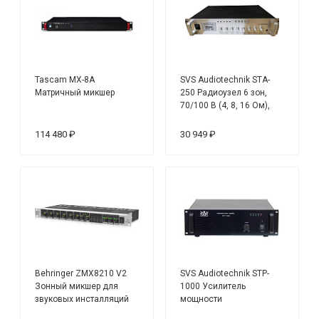
Tascam MX-8A
SVS Audiotechnik STA-
Матричный микшер
250 Радиоузел 6 зон,
70/100 В (4, 8, 16 Ом),
усилитель мощности 250
Вт
114 480 ₽
30 949 ₽
Behringer ZMX8210 V2
SVS Audiotechnik STP-
Зонный микшер для
1000 Усилитель
звуковых инсталляций
мощности
трансляционный, выход: