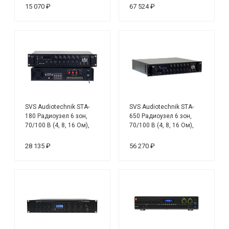
120 В/ 240 В, мощность
15 070 ₽
67 524 ₽
1000 Вт
SVS Audiotechnik STA-
SVS Audiotechnik STA-
180 Радиоузел 6 зон,
650 Радиоузел 6 зон,
70/100 В (4, 8, 16 Ом),
70/100 В (4, 8, 16 Ом),
усилитель мощности 180
усилитель мощности 650
Вт
Вт
28 135 ₽
56 270 ₽