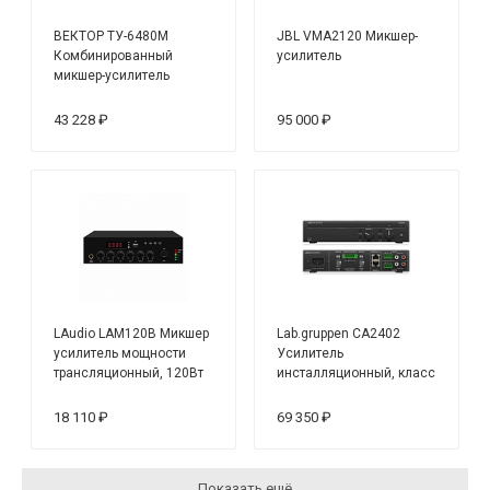
ВЕКТОР ТУ-6480М
JBL VMA2120 Микшер-
Комбинированный
усилитель
микшер-усилитель
43 228 ₽
95 000 ₽
LAudio LAM120B Микшер
Lab.gruppen CA2402
усилитель мощности
Усилитель
трансляционный, 120Вт
инсталляционный, класс
D, 2 канала,
4/8Ом,70/100 B - 240 Вт
18 110 ₽
69 350 ₽
Показать ещё