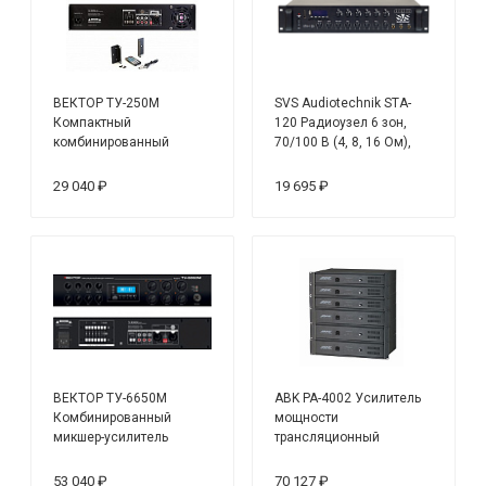
ВЕКТОР ТУ-250М
SVS Audiotechnik STA-
Компактный
120 Радиоузел 6 зон,
комбинированный
70/100 В (4, 8, 16 Ом),
микшер-усилитель
усилитель мощности 120
Вт
29 040 ₽
19 695 ₽
ВЕКТОР ТУ-6650М
ABK PA-4002 Усилитель
Комбинированный
мощности
микшер-усилитель
трансляционный
53 040 ₽
70 127 ₽