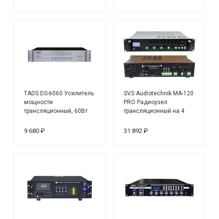
TADS DS-6060 Усилитель
SVS Audiotechnik MA-120
мощности
PRO Радиоузел
трансляционный, 60Вт
трансляционный на 4
регулируемых зоны, 120
Вт
9 680 ₽
31 892 ₽