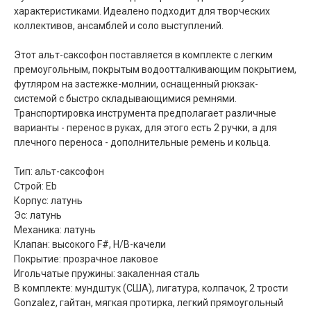
характеристиками. Идеалено подходит для творческих
коллективов, ансамблей и соло выступлений.
Этот альт-саксофон поставляется в комплекте с легким
премоугольным, покрытым водоотталкивающим покрытием,
футляром на застежке-молнии, оснащенный рюкзак-
системой с быстро складывающимися ремнями.
Транспортировка инструмента предполагает различные
варианты - перенос в руках, для этого есть 2 ручки, а для
плечного переноса - дополнительные ремень и кольца.
Тип: альт-саксофон
Строй: Eb
Корпус: латунь
Эс: латунь
Механика: латунь
Клапан: высокого F#, H/B-качели
Покрытие: прозрачное лаковое
Игольчатые пружины: закаленная сталь
В комплекте: мундштук (США), лигатура, колпачок, 2 трости
Gonzalez, гайтан, мягкая протирка, легкий прямоугольный