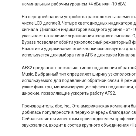
номинальным рабочим уровнем +4 dBu или -10 dBV.
На передней панели устройства расположены элементы
числе LCD дисплей. Четыре светодиодных индикатора 
сигнала. Диапазон индикаторов входного уровня - от -1
указывает на наличие ограничения входного сигнала. 
Bypass позволяет обойти узкополосный режекторный фи
Нажатие и удерживание этой кнопки используется для 
используется для выбора типа AFS и для связи Каналов 
AFS2 предлагает несколько типов подавления обратной 
Music. Выбранный тип определяет ширину узкополосног
используемого для подавления обратной связи. В режи
узкие фильтры, минимизирующие эффект подавления, а
широкие, позволяющие ускорить работу AFS2.
Производитель: dbx, Inc.. Эта американская компания бы
добилась популярности в первую очередь благодаря с
Сейчас является известным производителем професси
звукозаписи, входит в состав крупного объединения «Harm