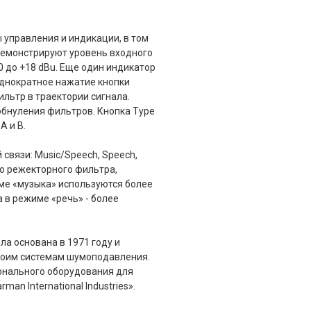
 управления и индикации, в том
демонстрируют уровень входного
0 до +18 dBu. Еще один индикатор
Однократное нажатие кнопки
льтр в траектории сигнала.
обнуления фильтров. Кнопка Type
А и В.
связи: Music/Speech, Speech,
о режекторного фильтра,
ме «музыка» используются более
 в режиме «речь» - более
ла основана в 1971 году и
воим системам шумоподавления.
онального оборудования для
an International Industries».