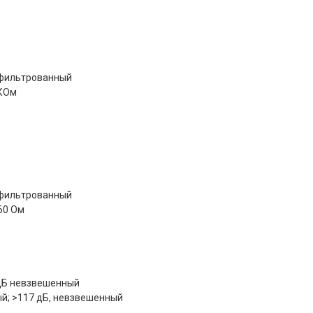
 фильтрованный
 КОм
 фильтрованный
60 Ом
 дБ невзвешенный
ый; >117 дБ, невзвешенный