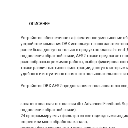
ОПИСАНИЕ
Устройство обеспечивает эффективное уменьшение обр
устройстве компания DBX использует свою запатентова
ранее была доступна только в продуктах класса hi-end
подавления обратной связи, AFS2 также предлагает п
разнообразных режимов работы, выбор фиксированного
также различных типов фильтрации, доступ к которым
удобного и интуитивно понятного пользовательского и
Устройство DBX AFS2 предоставляет пользователю сл
:
запатентованная технология dbx Advanced Feedback Su
подавление обратной связи);
24 программируемых фильтра со светодиодными индик
стерео или моно обработка канала;
режимы фиксированного и скользящего фильтра;