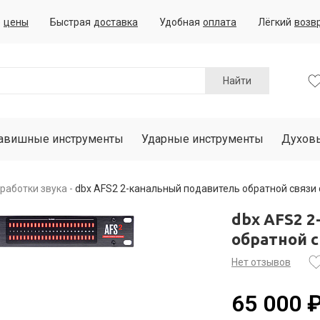
е
цены
Быстрая
доставка
Удобная
оплата
Лёгкий
возв
Найти
авишные инструменты
Ударные инструменты
Духов
работки звука
dbx AFS2 2-канальный подавитель обратной связи
dbx AFS2 
обратной 
Нет отзывов
65 000 