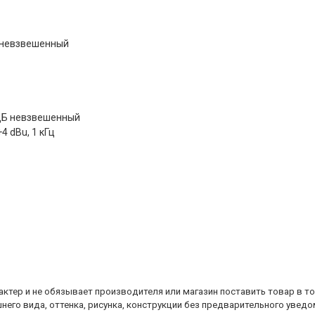
Б невзвешенный
 дБ невзвешенный
4 dBu, 1 кГц
ктер и не обязывает производителя или магазин поставить товар в т
него вида, оттенка, рисунка, конструкции без предварительного уведо