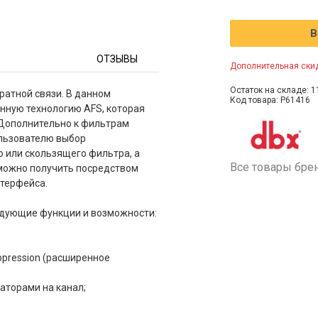
В
ОТЗЫВЫ
Дополнительная скид
Остаток на складе: 1
атной связи. В данном
Код товара: P61416
нную технологию AFS, которая
. Дополнительно к фильтрам
ользователю выбор
 или скользящего фильтра, а
Все товары бре
 можно получить посредством
нтерфейса.
едующие функции и возможности:
ppression (расширенное
аторами на канал;