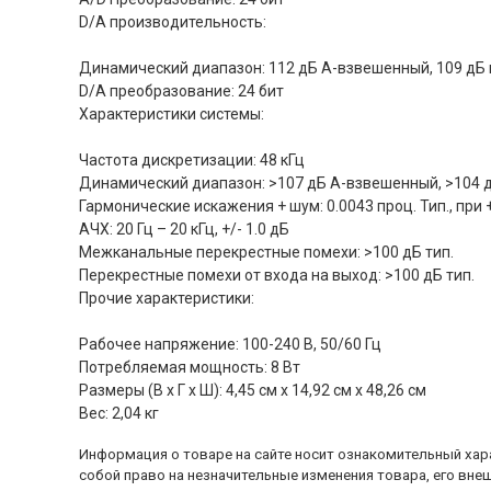
D/A производительность:
Динамический диапазон: 112 дБ A-взвешенный, 109 д
D/A преобразование: 24 бит
Характеристики системы:
Частота дискретизации: 48 кГц
Динамический диапазон: >107 дБ A-взвешенный, >104
Гармонические искажения + шум: 0.0043 проц. Тип., при +
АЧХ: 20 Гц – 20 кГц, +/- 1.0 дБ
Межканальные перекрестные помехи: >100 дБ тип.
Перекрестные помехи от входа на выход: >100 дБ тип.
Прочие характеристики:
Рабочее напряжение: 100-240 В, 50/60 Гц
Потребляемая мощность: 8 Вт
Размеры (В х Г х Ш): 4,45 см х 14,92 см х 48,26 см
Вес: 2,04 кг
Информация о товаре на сайте носит ознакомительный хара
собой право на незначительные изменения товара, его внеш