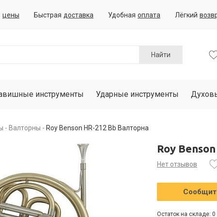
е
цены
Быстрая
доставка
Удобная
оплата
Лёгкий
возв
Найти
авишные инструменты
Ударные инструменты
Духов
ы
Валторны
Roy Benson HR-212 Bb Валторна
Roy Benson
Нет отзывов
Сообщить
Остаток на складе: 0 