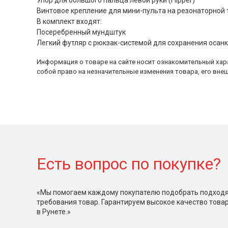
Упор для большого пальца левой руки (Flipper)
Винтовое крепление для мини-пульта на резонаторной 
В комплект входят:
Посеребренный мундштук
Легкий футляр c рюкзак-системой для сохранения осан
Информация о товаре на сайте носит ознакомительный хара
собой право на незначительные изменения товара, его внеш
Есть вопрос по покупке?
«Мы помогаем каждому покупателю подобрать подходя
требования товар. Гарантируем высокое качество това
в Рунете.»