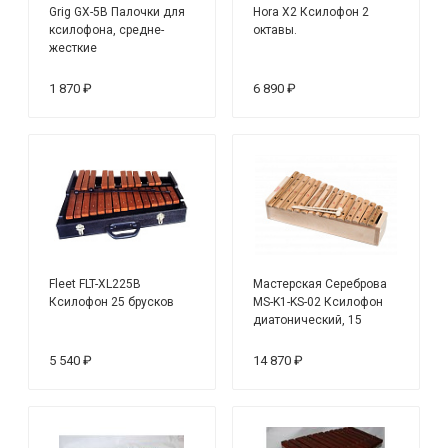
Grig GX-5B Палочки для
Hora X2 Ксилофон 2
ксилофона, средне-
октавы.
жесткие
1 870 ₽
6 890 ₽
Fleet FLT-XL225B
Мастерская Сереброва
Ксилофон 25 брусков
MS-K1-KS-02 Ксилофон
диатонический, 15
пластин, с резонатором
5 540 ₽
14 870 ₽