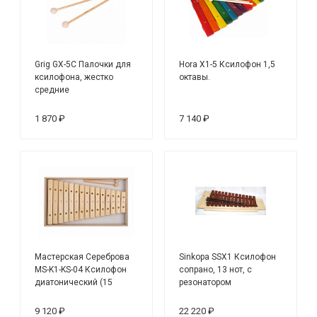
Grig GX-5C Палочки для
Hora X1-5 Ксилофон 1,5
ксилофона, жестко
октавы.
средние
1 870 ₽
7 140 ₽
Мастерская Сереброва
Sinkopa SSX1 Ксилофон
MS-K1-KS-04 Ксилофон
сопрано, 13 нот, с
диатонический (15
резонатором
пластин)
9 120 ₽
22 220 ₽