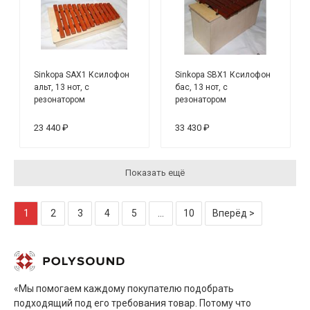
Sinkopa SAX1 Ксилофон
Sinkopa SBX1 Ксилофон
альт, 13 нот, с
бас, 13 нот, с
резонатором
резонатором
23 440 ₽
33 430 ₽
Показать ещё
1
2
3
4
5
...
10
Вперёд >
«Мы помогаем каждому покупателю подобрать
подходящий под его требования товар. Потому что