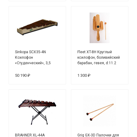
Sinkopa SCX35-4N
Fleet XT-8H Круглый
Ксилофон
ксилофон, боливийский
«Студенческий», 3,5
барабан, гевея, d:11.2
октавы, настольный
50 190 ₽
1 300 ₽
BRAHNER XL-44A
Grig GX-3D Палочки для