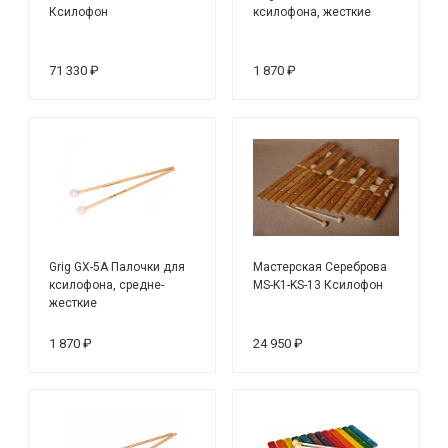
Ксилофон
ксилофона, жесткие
71 330 ₽
1 870 ₽
Grig GX-5A Палочки для
Мастерская Сереброва
ксилофона, средне-
MS-K1-KS-13 Ксилофон
жесткие
1 870 ₽
24 950 ₽