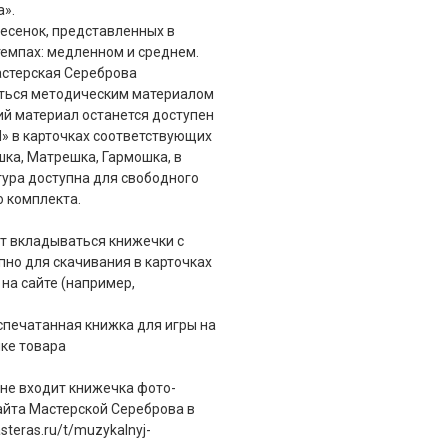
а».
есенок, представленных в
темпах: медленном и среднем.
астерская Сереброва
оваться методическим материалом
ий материал останется доступен
 в карточках соответствующих
шка, Матрешка, Гармошка, в
ура доступна для свободного
о комплекта.
т вкладываться книжечки с
но для скачивания в карточках
на сайте (например,
спечатанная книжка для игры на
чке товара
не входит книжечка фото-
сайта Мастерской Сереброва в
teras.ru/t/muzykalnyj-