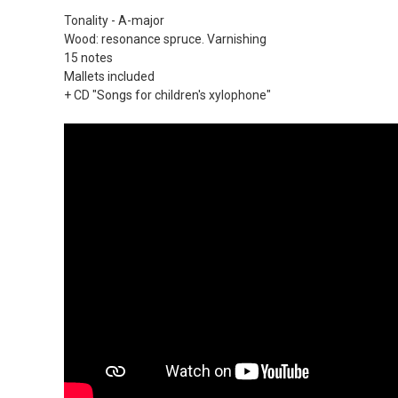
Tonality - A-major
Wood: resonance spruce. Varnishing
15 notes
Mallets included
+ CD "Songs for children's xylophone"