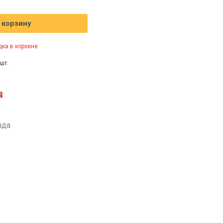
 корзину
ка в корзине
шт.
нда