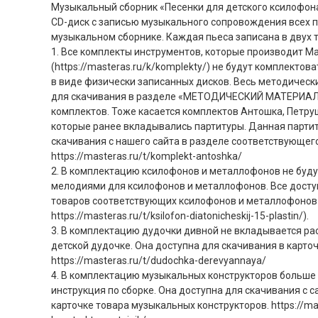
Музыкальный сборник «Песенки для детского ксилофон
СD-диск с записью музыкального сопровождения всех п
музыкальном сборнике. Каждая пьеса записана в двух 
1. Все комплекты инструментов, которые производит М
(https://masteras.ru/k/komplekty/) не будут комплект
в виде физически записанных дисков. Весь методическ
для скачивания в разделе «МЕТОДИЧЕСКИЙ МАТЕРИАЛ»
комплектов. Тоже касается комплектов Антошка, Петру
которые ранее вкладывались партитуры. Данная партит
скачивания с нашего сайта в разделе соответствующег
https://masteras.ru/t/komplekt-antoshka/
2. В комплектацию ксилофонов и металлофонов не буду
мелодиями для ксилофонов и металлофонов. Все доступ
товаров соответствующих ксилофонов и металлофонов 
https://masteras.ru/t/ksilofon-diatonicheskij-15-plastin/).
3. В комплектацию дудочки дивной не вкладывается ра
детской дудочке. Она доступна для скачивания в карто
https://masteras.ru/t/dudochka-derevyannaya/
4. В комплектацию музыкальных конструкторов больше 
инструкция по сборке. Она доступна для скачивания с 
карточке товара музыкальных конструкторов. https://mas