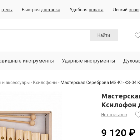
е
цены
Быстрая
доставка
Удобная
оплата
Лёгкий
возв
Найти
авишные инструменты
Ударные инструменты
Духов
 и аксессуары
Ксилофоны
Мастерская Сереброва MS-K1-KS-04 К
Мастерска
Ксилофон 
Нет отзывов
9 120 ₽