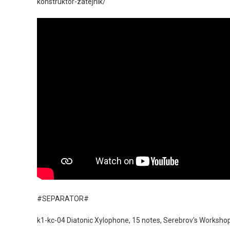
konstruktor-zatejnik/
#SEPARATOR#
k1-kc-04 Diatonic Xylophone, 15 notes, Serebrov's Worksho