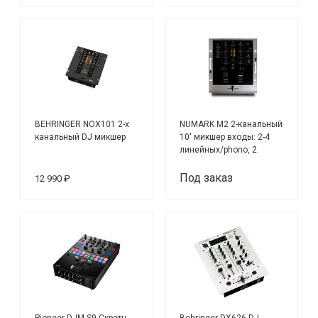
BEHRINGER NOX101 2-х
NUMARK M2 2-канальный
канальный DJ микшер
10' микшер входы: 2-4
линейных/phono, 2
phono, 2 линейных, 1
микрофонный
Под заказ
12 990 ₽
Pioneer DJM-S9 Скретч
Behringer DX626 DJ-