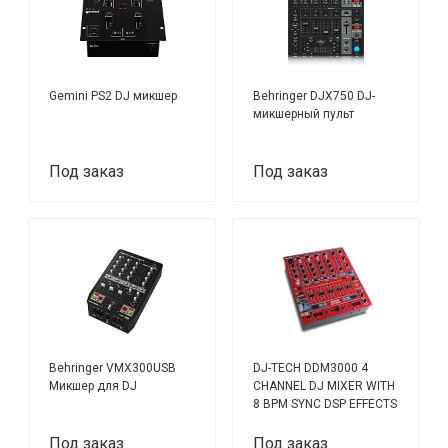
Gemini PS2 DJ микшер
Behringer DJX750 DJ-
микшерный пульт
Под заказ
Под заказ
Behringer VMX300USB
DJ-TECH DDM3000 4
Микшер для DJ
CHANNEL DJ MIXER WITH
8 BPM SYNC DSP EFFECTS
микшерный пульт,4
канала,цифрв эффект
Под заказ
Под заказ