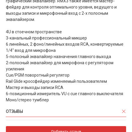
графический эквалайзер. RMX3 также имеется мастер-
фейдер для контроля оптимального уровня, ведущего и
выходы записи и микрофонный вход с 2-х полосным
эквалайзером.
4U в стоечном пространстве
3-канальный профессиональный микшер
6 линейных, 2 фоно/линейных входов RCA, конвертируемые
1/4" вход для микрофона
5-полосный эквалайзер назначения главного выхода
2-полосный эквалайзер для микрофона с регулятором
усиления
Cue/PGM поворотный регулятор
Rail Glide кроссфейдер изменяемый пользователем
Мастер и выходы записи RCA
6-позиционный измеритель VU с cue главного выключателя
Моно/стерео тумблер
ОТЗЫВЫ
Добавить отзыв